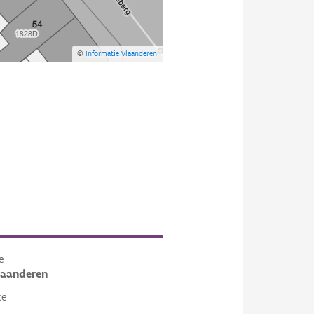
©
Informatie Vlaanderen
e
laanderen
te