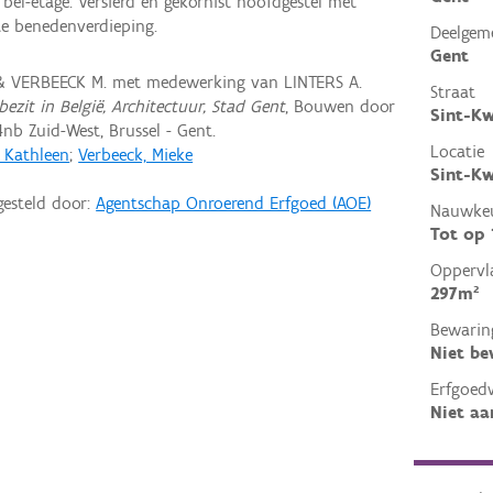
bel-etage. Versierd en gekornist hoofdgestel met
te benedenverdieping.
Deelgem
Gent
 & VERBEECK M. met medewerking van LINTERS A.
Straat
ezit in België, Architectuur, Stad Gent
, Bouwen door
Sint-Kw
nb Zuid-West, Brussel - Gent.
Locatie
, Kathleen
;
Verbeeck, Mieke
Sint-Kw
gesteld door:
Agentschap Onroerend Erfgoed (AOE)
Nauwkeu
Tot op
Oppervl
297m²
Bewarin
Niet b
Erfgoed
Niet aa