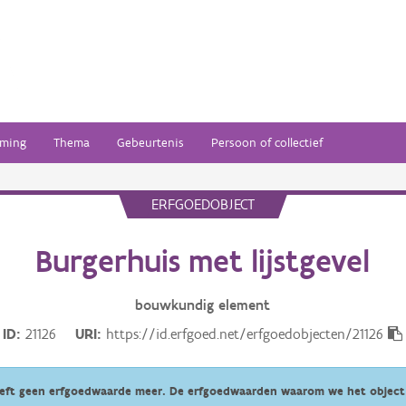
ming
Thema
Gebeurtenis
Persoon of collectief
ERFGOEDOBJECT
Burgerhuis met lijstgevel
bouwkundig
element
ID
21126
URI
https://id.erfgoed.net/erfgoedobjecten/21126
eeft geen erfgoedwaarde meer. De erfgoedwaarden waarom we het object 