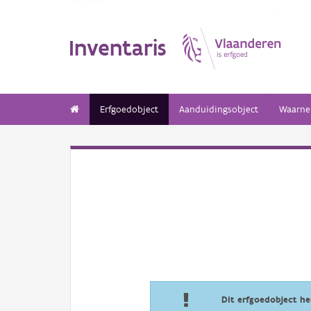
Inventaris
Erfgoedobject
Aanduidingsobject
Waarne
Dit erfgoedobject h