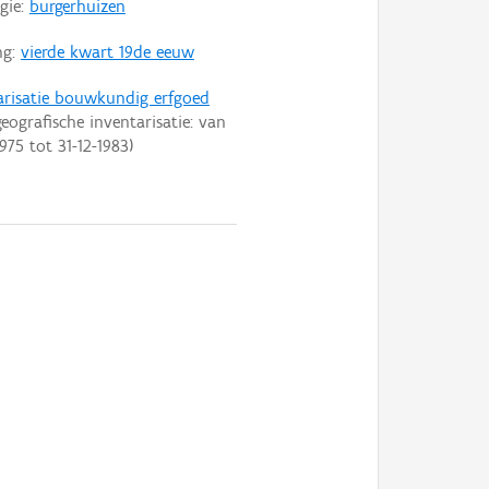
gie:
burgerhuizen
ng:
vierde kwart 19de eeuw
arisatie bouwkundig erfgoed
eografische inventarisatie: van
1975
tot
31-12-1983
)