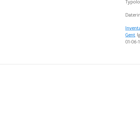
Typolo
Dateri
Invent
Gent
(g
01-06-