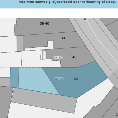
niet meer aanwezig, bijvoorbeeld door verbouwing of sloop.