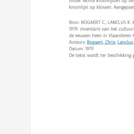
onder rechte kroonlijsten op de 
kroonlijst op klossen. Aangepas
Bron: BOGAERT C., LANCLUS K.
1979:
Inventaris van het cultuurb
de eeuwen heen in Vlaanderen 4
Auteurs:
Bogaert, Chris
;
Lanclus
Datum:
1979
De tekst wordt ter beschikking 