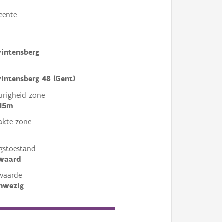
eente
intensberg
intensberg 48 (Gent)
righeid zone
 15m
akte zone
gstoestand
ewaard
waarde
nwezig