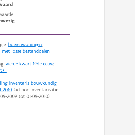
ewaard
waarde
nwezig
gie:
boerenwoningen
,
 met losse bestanddelen
ng:
vierde kwart 19de eeuw
,
O I
ling inventaris bouwkundig
d 2010
(ad hoc-inventarisatie:
-09-2009
tot
01-09-2010
)