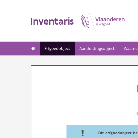
Inventaris
Erfgoedobject
Aanduidingsobject
Waarne
Dit erfgoedobject h