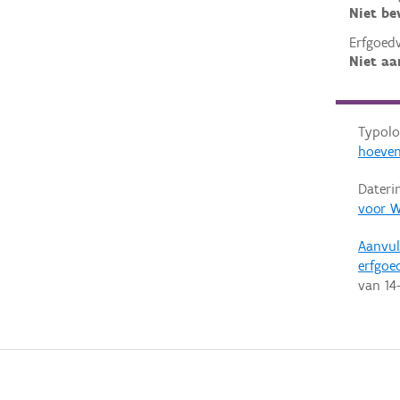
Niet b
Erfgoed
Niet aa
Typolo
hoeven
Dateri
voor W
Aanvul
erfgoe
van
14