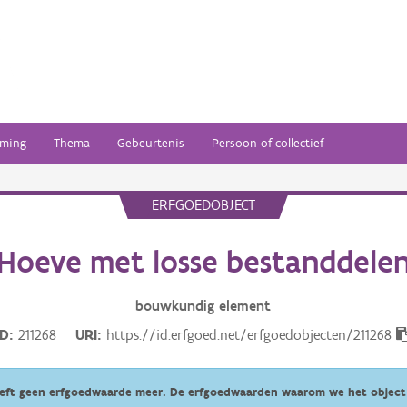
ming
Thema
Gebeurtenis
Persoon of collectief
ERFGOEDOBJECT
Hoeve met losse bestanddele
bouwkundig
element
ID
211268
URI
https://id.erfgoed.net/erfgoedobjecten/211268
eeft geen erfgoedwaarde meer. De erfgoedwaarden waarom we het object 