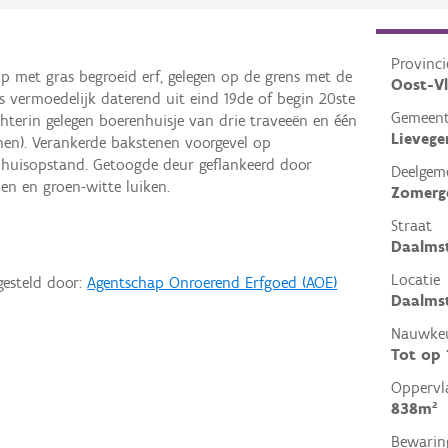
Provinci
p met gras begroeid erf, gelegen op de grens met de
Oost-V
 vermoedelijk daterend uit eind 19de of begin 20ste
Gemeen
hterin gelegen boerenhuisje van drie traveeën en één
Lieveg
en). Verankerde bakstenen voorgevel op
lhuisopstand. Getoogde deur geflankeerd door
Deelgem
men en groen-witte luiken.
Zomer
Straat
Daalms
Locatie
gesteld door:
Agentschap Onroerend Erfgoed (AOE)
Daalmst
Nauwkeu
Tot op
Oppervl
838m²
Bewarin