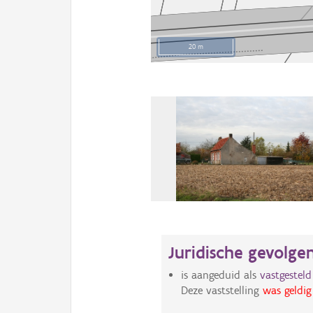
20 m
Juridische gevolge
is aangeduid als
vastgestel
Deze vaststelling
was geldig