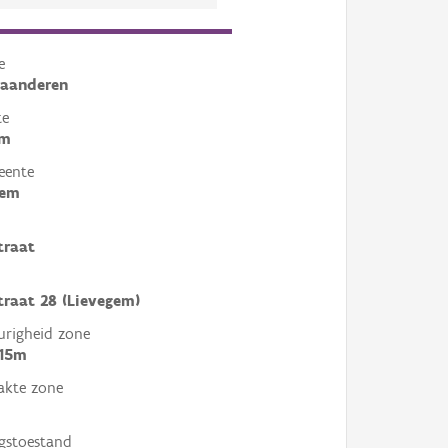
e
laanderen
te
em
eente
gem
traat
raat 28 (Lievegem)
righeid zone
 15m
akte zone
gstoestand