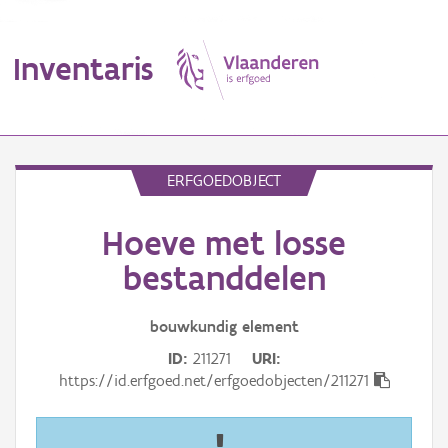
Inventaris
MENU
ERFGOEDOBJECT
Hoeve met losse
Erfgoedobject
bestanddelen
Aanduidingsobject
bouwkundig
element
Waarneming
ID
211271
URI
Thema
https://id.erfgoed.net/erfgoedobjecten/211271
Gebeurtenis