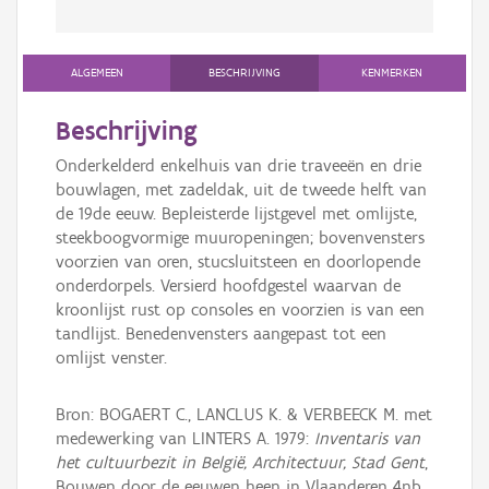
ALGEMEEN
BESCHRIJVING
KENMERKEN
Beschrijving
Onderkelderd enkelhuis van drie traveeën en drie
bouwlagen, met zadeldak, uit de tweede helft van
de 19de eeuw. Bepleisterde lijstgevel met omlijste,
steekboogvormige muuropeningen; bovenvensters
voorzien van oren, stucsluitsteen en doorlopende
onderdorpels. Versierd hoofdgestel waarvan de
kroonlijst rust op consoles en voorzien is van een
tandlijst. Benedenvensters aangepast tot een
omlijst venster.
Bron: BOGAERT C., LANCLUS K. & VERBEECK M. met
medewerking van LINTERS A. 1979:
Inventaris van
het cultuurbezit in België, Architectuur, Stad Gent
,
Bouwen door de eeuwen heen in Vlaanderen 4nb