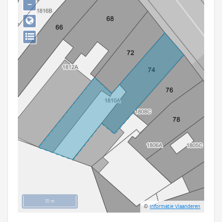
−
Persoon of collectief
Downloads
Hergebruik
Aanmelden
10 m
©
Informatie Vlaanderen