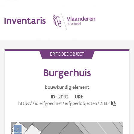
Inventaris
MENU
ERFGOEDOBJECT
Burgerhuis
Erfgoedobject
Aanduidingsobject
bouwkundig
element
ID
21132
URI
Waarneming
https://id.erfgoed.net/erfgoedobjecten/21132
Thema
Gebeurtenis
+