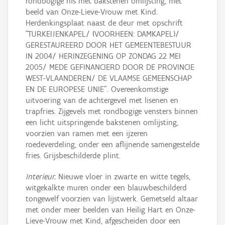
rondbogige nis met bakstenen omlijsting, met
beeld van Onze-Lieve-Vrouw met Kind.
Herdenkingsplaat naast de deur met opschrift
"TURKEIJENKAPEL/ (VOORHEEN: DAMKAPEL)/
GERESTAUREERD DOOR HET GEMEENTEBESTUUR
IN 2004/ HERINZEGENING OP ZONDAG 22 MEI
2005/ MEDE GEFINANCIERD DOOR DE PROVINCIE
WEST-VLAANDEREN/ DE VLAAMSE GEMEENSCHAP
EN DE EUROPESE UNIE". Overeenkomstige
uitvoering van de achtergevel met lisenen en
trapfries. Zijgevels met rondbogige vensters binnen
een licht uitspringende bakstenen omlijsting,
voorzien van ramen met een ijzeren
roedeverdeling, onder een aflijnende samengestelde
fries. Grijsbeschilderde plint.
Interieur.
Nieuwe vloer in zwarte en witte tegels,
witgekalkte muren onder een blauwbeschilderd
tongewelf voorzien van lijstwerk. Gemetseld altaar
met onder meer beelden van Heilig Hart en Onze-
Lieve-Vrouw met Kind, afgescheiden door een