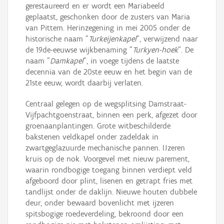
gerestaureerd en er wordt een Mariabeeld
geplaatst, geschonken door de zusters van Maria
van Pittem. Herinzegening in mei 2005 onder de
historische naam "
Turkeijenkapel
", verwijzend naar
de 19de-eeuwse wijkbenaming "
Turkyen-hoek
". De
naam "
Damkapel
", in voege tijdens de laatste
decennia van de 20ste eeuw en het begin van de
21ste eeuw, wordt daarbij verlaten.
Centraal gelegen op de wegsplitsing Damstraat-
Vijfpachtgoenstraat, binnen een perk, afgezet door
groenaanplantingen. Grote witbeschilderde
bakstenen veldkapel onder zadeldak in
zwartgeglazuurde mechanische pannen. IJzeren
kruis op de nok. Voorgevel met nieuw parement,
waarin rondbogige toegang binnen verdiept veld
afgeboord door plint, lisenen en getrapt fries met
tandlijst onder de daklijn. Nieuwe houten dubbele
deur, onder bewaard bovenlicht met ijzeren
spitsbogige roedeverdeling, bekroond door een