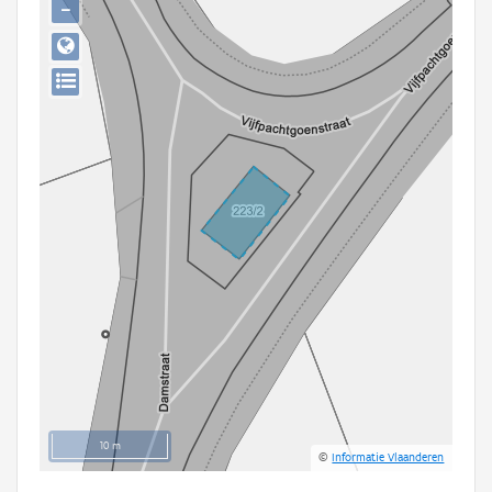
−
Persoon of collectief
Downloads
Hergebruik
Aanmelden
10 m
©
Informatie Vlaanderen