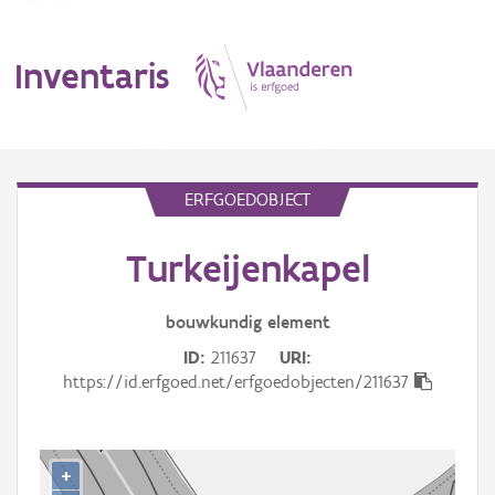
Inventaris
MENU
ERFGOEDOBJECT
Turkeijenkapel
Erfgoedobject
Aanduidingsobject
bouwkundig
element
ID
211637
URI
Waarneming
https://id.erfgoed.net/erfgoedobjecten/211637
Thema
Gebeurtenis
+