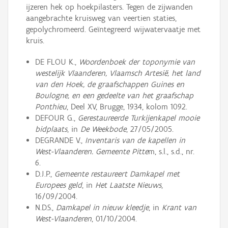
ijzeren hek op hoekpilasters. Tegen de zijwanden
aangebrachte kruisweg van veertien staties,
gepolychromeerd. Geïntegreerd wijwatervaatje met
kruis.
DE FLOU K.,
Woordenboek der toponymie van
westelijk Vlaanderen, Vlaamsch Artesië, het land
van den Hoek, de graafschappen Guines en
Boulogne, en een gedeelte van het graafschap
Ponthieu
, Deel XV, Brugge, 1934, kolom 1092.
DEFOUR G.,
Gerestaureerde Turkijenkapel mooie
bidplaats
, in
De Weekbode
, 27/05/2005.
DEGRANDE V.,
Inventaris van de kapellen in
West-Vlaanderen. Gemeente Pitte
m, s.l., s.d., nr.
6.
D.J.P.,
Gemeente restaureert Damkapel met
Europees geld
, in
Het Laatste Nieuws
,
16/09/2004.
N.D.S.,
Damkapel in nieuw kleedje
, in
Krant van
West-Vlaanderen
, 01/10/2004.