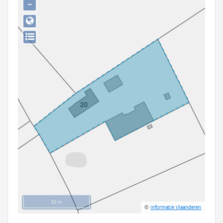
−
Persoon of collectief
Downloads
Hergebruik
Aanmelden
50 m
©
Informatie Vlaanderen