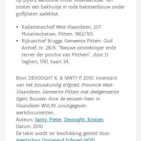
oosten een bakhuisje in rode baksteenbouw onder
golfplaten zadeldak.
Kadasterarchief West-Vlaanderen, 207:
Mutatieschetsen, Pittem, 1862/165.
Rijksarchief Brugge, Gemeente Pittem. Oud
Archief, nr. 28/6: "Nieuwe ommelooper ende
terrier der prochie van Pitthem", door D.
Seghers, 1761, kaart 34.
Bron: DEVOOGHT K. & SANTY P. 2010:
Inventaris
van het bouwkundig erfgoed, Provincie West-
Vlaanderen, Gemeente Pittem met deelgemeente
Egem
, Bouwen door de eeuwen heen in
Vlaanderen WVL49, onuitgegeven
werkdocumenten.
Auteurs:
Santy, Pieter
;
Devooght, Kristien
Datum:
2010
De tekst wordt ter beschikking gesteld door:
Agentschap Onroerend Erfgoed (AOE)