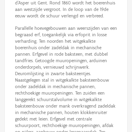
d'Asper uit Gent. Rond 1860 wordt het boerenhuis
aan westzijde vergroot. In de loop van de 19de
eeuw wordt de schuur verlengd en verbreed.
Parallelle hoevegebouwen aan weerszijden van een
begraasd erf, toegankelijk via erfoprit in losse
verharding. Ten noorden het witgekalkte
boerenhuis onder zadeldak in mechanische
pannen. Erfgevel in rode baksteen, met dubbel
tandfries. Getoogde muuropeningen, arduinen
onderdorpels, vernieuwd schrijnwerk.
Deuromlijsting in zwarte baksteentjes.
Naastgelegen stal in witgekalkte baksteenbouw
onder zadeldak in mechanische pannen,
rechthoekige muuropeningen. Ten zuiden een
langgerekt schuurstalvolume in witgekalkte
baksteenbouw onder mank overkragend zadeldak
in mechanische pannen, houten klokkenruiter
gedekt met leien. Erfgevel met centrale
schuurpoort, rechthoekige muuropeningen, afdak
op pijlers, aanbouw onder lessenaarsdak. Ten