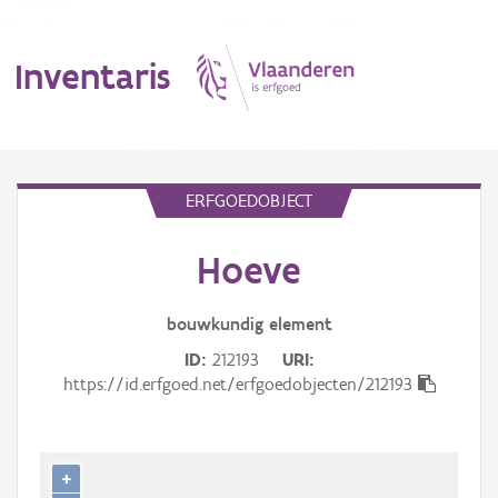
Inventaris
MENU
ERFGOEDOBJECT
Hoeve
Erfgoedobject
Aanduidingsobject
bouwkundig
element
ID
212193
URI
Waarneming
https://id.erfgoed.net/erfgoedobjecten/212193
Thema
Gebeurtenis
+