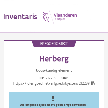
Inventaris
MENU
ERFGOEDOBJECT
Herberg
Erfgoedobject
Aanduidingsobject
bouwkundig
element
ID
212239
URI
Waarneming
https://id.erfgoed.net/erfgoedobjecten/212239
Thema
Gebeurtenis
Dit erfgoedobject heeft geen erfgoedwaarde