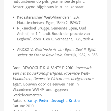
natuurstenen dorpels, gecementeerde plint.
Achterliggend bijgebouw in ruïneuze staat.
Kadasterarchief West-Vlaanderen, 207:
Mutatieschetsen, Egem, 1844/2, 1896/7.
Rijksarchief Brugge, Gemeente Egem, Oud
Archief, nr. 1: "Landt Bouck der prochie van
Eeghem", door J. en C. Verhaeghe, 1725, zerk 4.
ARICKX V.,
Geschiedenis van Egem. Deel II: Egem
sedert de Franse Revolutie
, Kortrijk, 1982, p. 358.
Bron: DEVOOGHT K. & SANTY P. 2010:
Inventaris
van het bouwkundig erfgoed, Provincie West-
Vlaanderen, Gemeente Pittem met deelgemeente
Egem
, Bouwen door de eeuwen heen in
Vlaanderen WVL49, onuitgegeven
werkdocumenten.
Auteurs:
Santy, Pieter
;
Devooght, Kristien
Datum:
2010