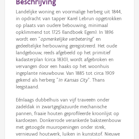
Beschrijving
Landelijke woning en voormalige herberg uit 1844,
in opdracht van tapper Karel Lebrun opgetrokken
op plaats van oudere bebouwing, minimaal
opklimmend tot 1725 (landboek Egem). In 1896
wordt een "
opmerkelijke verbetering
" en
gedeeltelijke herbouwing geregistreerd. Het oude
landgebouw, reeds afgebeeld op het primitief
kadasterplan (circa 1830), wordt afgebroken en
vervangen door een haaks op het woonhuis
ingeplante nieuwbouw. Van 1885 tot circa 1909
gekend als herberg "
In Kansas City
". Thans
leegstaand.
Eénlaags dubbelhuis van vijf traveeën onder
zadeldak in zwartgeglazuurde mechanische
pannen, fraaie houten geprofileerde kroonlijst op
kardoezen. Donkerrode verankerde baksteenbouw
met getoogde muuropeningen onder strek,
vernieuwd houtwerk, luiken in kunststof. Nieuwe