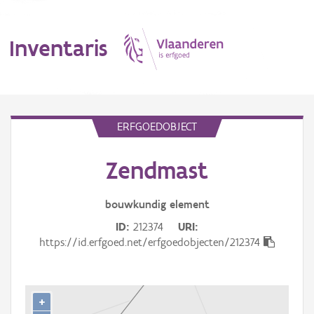
Inventaris
MENU
ERFGOEDOBJECT
Zendmast
Erfgoedobject
Aanduidingsobject
bouwkundig
element
ID
212374
URI
Waarneming
https://id.erfgoed.net/erfgoedobjecten/212374
Thema
Gebeurtenis
+