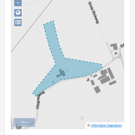
−
Persoon of collectief
Downloads
Hergebruik
Aanmelden
100 m
©
Informatie Vlaanderen