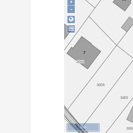
+
−
20 m