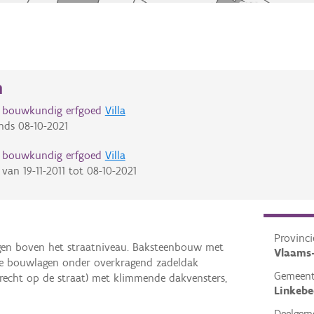
n
d bouwkundig erfgoed
Villa
nds
08-10-2021
d bouwkundig erfgoed
Villa
van
19-11-2011
tot
08-10-2021
Provinci
egen boven het straatniveau. Baksteenbouw met
Vlaams
e bouwlagen onder overkragend zadeldak
Gemeen
echt op de straat) met klimmende dakvensters,
Linkebe
Deelgem