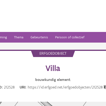
ming
Thema
Gebeurtenis
Persoon of collectief
ERFGOEDOBJECT
Villa
bouwkundig
element
D
212528
URI
https://id.erfgoed.net/erfgoedobjecten/212528