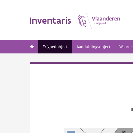
Inventaris
Erfgoedobject
Aanduidingsobject
Waarne
I