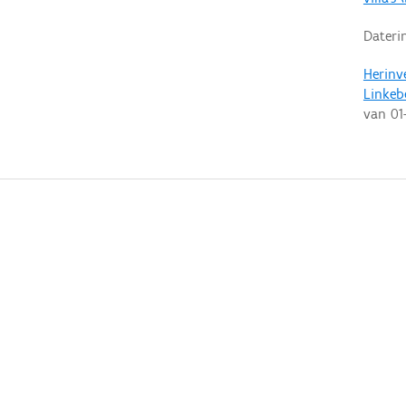
Dateri
Herinv
Linkeb
van
01