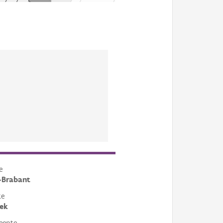
e
-Brabant
te
ek
eente