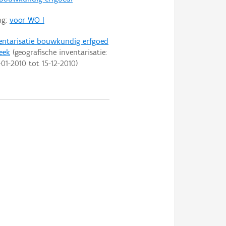
ng:
voor WO I
entarisatie bouwkundig erfgoed
eek
(geografische inventarisatie:
-01-2010
tot
15-12-2010
)