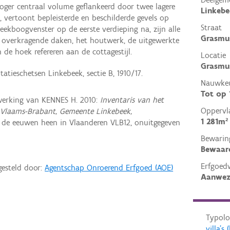
oger centraal volume geflankeerd door twee lagere
Linkebe
 vertoont bepleisterde en beschilderde gevels op
Straat
eekboogvenster op de eerste verdieping na, zijn alle
Grasmu
 overkragende daken, het houtwerk, de uitgewerkte
de hoek refereren aan de cottagestijl.
Locatie
Grasmus
tieschetsen Linkebeek, sectie B, 1910/17.
Nauwkeu
Tot op
erking van KENNES H. 2010:
Inventaris van het
Oppervl
 Vlaams-Brabant, Gemeente Linkebeek,
1 281m²
 de eeuwen heen in Vlaanderen VLB12, onuitgegeven
Bewarin
Bewaar
Erfgoed
gesteld door:
Agentschap Onroerend Erfgoed (AOE)
Aanwez
Typolo
villa'