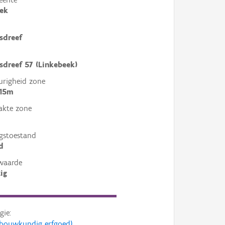
ek
sdreef
dreef 57 (Linkebeek)
righeid zone
 15m
akte zone
gstoestand
d
waarde
ig
gie:
s (bouwkundig erfgoed)