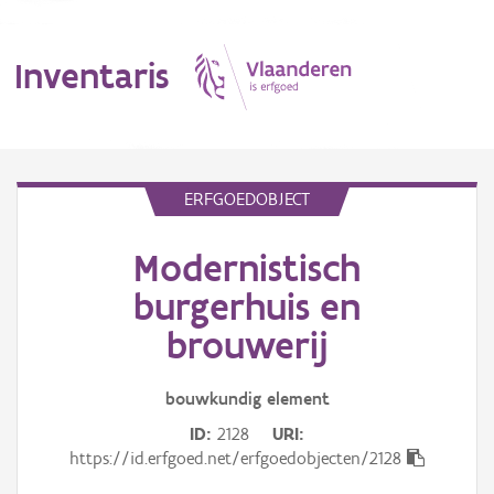
Inventaris
MENU
ERFGOEDOBJECT
Modernistisch
Erfgoedobject
burgerhuis en
Aanduidingsobject
brouwerij
Waarneming
bouwkundig
element
Thema
ID
2128
URI
https://id.erfgoed.net/erfgoedobjecten/2128
Gebeurtenis