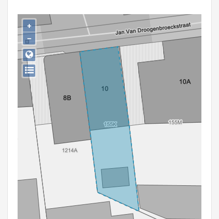
Persoon of collectief
+
Downloads
−
Hergebruik
Aanmelden