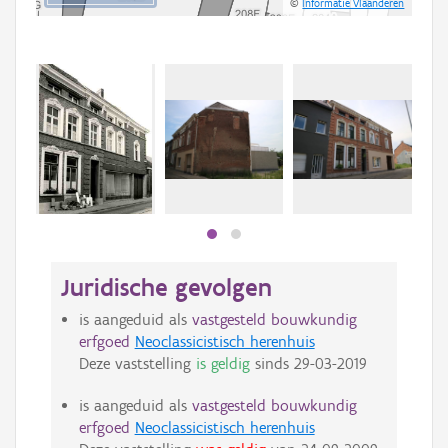
©
Informatie Vlaanderen
Beki
bee
bee
Juridische gevolgen
is aangeduid als
vastgesteld bouwkundig
erfgoed
Neoclassicistisch herenhuis
Deze vaststelling
is geldig
sinds
29-03-2019
is aangeduid als
vastgesteld bouwkundig
erfgoed
Neoclassicistisch herenhuis