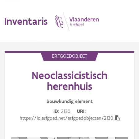
Inventaris
MENU
ERFGOEDOBJECT
Neoclassicistisch
Erfgoedobject
herenhuis
Aanduidingsobject
bouwkundig
element
Waarneming
ID
2130
URI
Thema
https://id.erfgoed.net/erfgoedobjecten/2130
Gebeurtenis