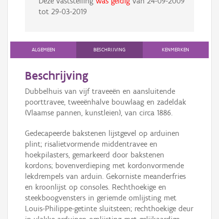
Deze vaststelling
was geldig
van
24-09-2009
tot
29-03-2019
ALGEMEEN
BESCHRIJVING
KENMERKEN
Beschrijving
Dubbelhuis van vijf traveeën en aansluitende
poorttravee, tweeënhalve bouwlaag en zadeldak
(Vlaamse pannen, kunstleien), van circa 1886.
Gedecapeerde bakstenen lijstgevel op arduinen
plint; risalietvormende middentravee en
hoekpilasters, gemarkeerd door bakstenen
kordons; bovenverdieping met kordonvormende
lekdrempels van arduin. Gekorniste meanderfries
en kroonlijst op consoles. Rechthoekige en
steekboogvensters in geriemde omlijsting met
Louis-Philippe-getinte sluitsteen; rechthoekige deur