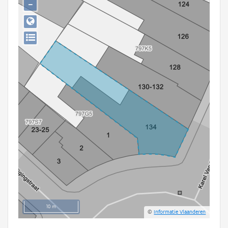
−
Persoon of collectief
Downloads
Hergebruik
Aanmelden
10 m
©
Informatie Vlaanderen