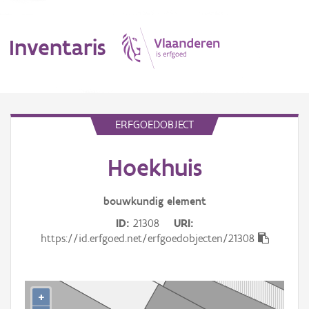
Inventaris
MENU
ERFGOEDOBJECT
Hoekhuis
Erfgoedobject
Aanduidingsobject
bouwkundig
element
ID
21308
URI
Waarneming
https://id.erfgoed.net/erfgoedobjecten/21308
Thema
Gebeurtenis
+