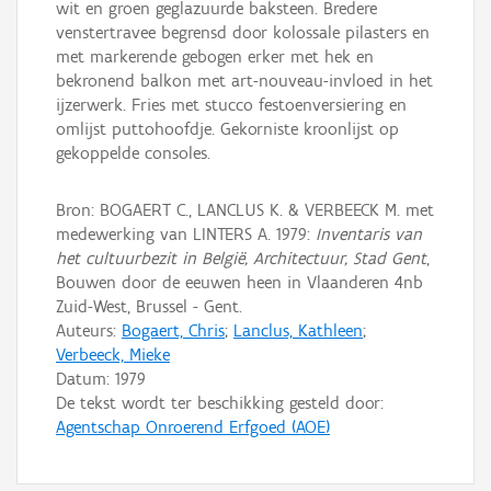
wit en groen geglazuurde baksteen. Bredere
venstertravee begrensd door kolossale pilasters en
met markerende gebogen erker met hek en
bekronend balkon met art-nouveau-invloed in het
ijzerwerk. Fries met stucco festoenversiering en
omlijst puttohoofdje. Gekorniste kroonlijst op
gekoppelde consoles.
Bron: BOGAERT C., LANCLUS K. & VERBEECK M. met
medewerking van LINTERS A. 1979:
Inventaris van
het cultuurbezit in België, Architectuur, Stad Gent
,
Bouwen door de eeuwen heen in Vlaanderen 4nb
Zuid-West, Brussel - Gent.
Auteurs:
Bogaert, Chris
;
Lanclus, Kathleen
;
Verbeeck, Mieke
Datum:
1979
De tekst wordt ter beschikking gesteld door:
Agentschap Onroerend Erfgoed (AOE)