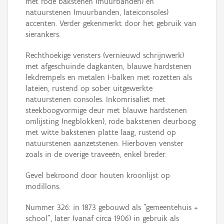
met rode bakstenen (muurbanden) en
natuurstenen (muurbanden, lateiconsoles)
accenten. Verder gekenmerkt door het gebruik van
sierankers.
Rechthoekige vensters (vernieuwd schrijnwerk)
met afgeschuinde dagkanten, blauwe hardstenen
lekdrempels en metalen I-balken met rozetten als
lateien, rustend op sober uitgewerkte
natuurstenen consoles. Inkomrisaliet met
steekboogvormige deur met blauwe hardstenen
omlijsting (negblokken), rode bakstenen deurboog
met witte bakstenen platte laag, rustend op
natuurstenen aanzetstenen. Hierboven venster
zoals in de overige traveeën, enkel breder.
Gevel bekroond door houten kroonlijst op
modillons.
Nummer 326: in 1873 gebouwd als "gemeentehuis +
school", later (vanaf circa 1906) in gebruik als