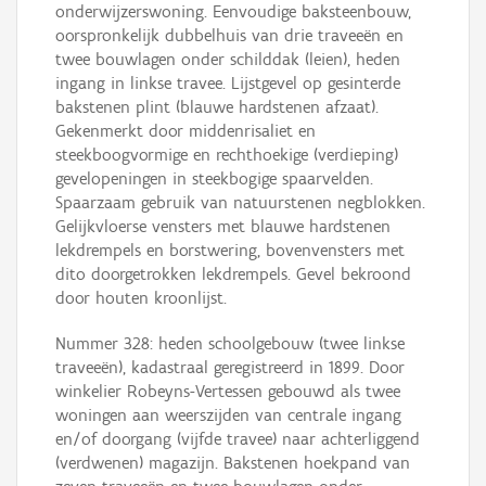
onderwijzerswoning. Eenvoudige baksteenbouw,
oorspronkelijk dubbelhuis van drie traveeën en
twee bouwlagen onder schilddak (leien), heden
ingang in linkse travee. Lijstgevel op gesinterde
bakstenen plint (blauwe hardstenen afzaat).
Gekenmerkt door middenrisaliet en
steekboogvormige en rechthoekige (verdieping)
gevelopeningen in steekbogige spaarvelden.
Spaarzaam gebruik van natuurstenen negblokken.
Gelijkvloerse vensters met blauwe hardstenen
lekdrempels en borstwering, bovenvensters met
dito doorgetrokken lekdrempels. Gevel bekroond
door houten kroonlijst.
Nummer 328: heden schoolgebouw (twee linkse
traveeën), kadastraal geregistreerd in 1899. Door
winkelier Robeyns-Vertessen gebouwd als twee
woningen aan weerszijden van centrale ingang
en/of doorgang (vijfde travee) naar achterliggend
(verdwenen) magazijn. Bakstenen hoekpand van