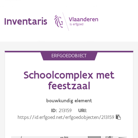
Inventaris
MENU
ERFGOEDOBJECT
Schoolcomplex met
Erfgoedobject
feestzaal
Aanduidingsobject
bouwkundig
element
Waarneming
ID
213159
URI
Thema
https://id.erfgoed.net/erfgoedobjecten/213159
Gebeurtenis