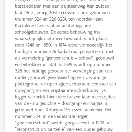
bestanddelen met aan de steenweg (ten zuiden)
laat 19de-, vroeg 20ste-eeuwse schoolgebouwen
(nummer 324 en 326-328), ten noorden (aan
Kortakker) feestzaal en achterliggende
schoolgebouwen. De eerste bebouwing (nu
waarschijnlijk niet meer bewaard) vindt plaats
rond 1848 en 1850. In 1874 werd vermoedelijk het
huidige nummer 326 kadastraal geregistreerd met
als vermelding "gemeentehuis + school", gebouwd
en betrokken in 1873. In 1899 wordt op nummer
328 het huidige gebouw (ter vervanging van een
ouder gebouw) gerealiseerd op een U-vormige
plattegrond, de open zijde achteraan, centraal een
doorgang, en een vrijstaande achterbouw. De
legger vermeldt hier twee huizen (aan weerszijden
van de - nu gedichte – doorgang) en magazijn,
gebouwd door Robeyns-Vertessen, winkelier. Het
nummer 324, in de kadastrale legger
"gemeenteschool" wordt geregistreerd in 1906, als
"reconstruction partielle" van een ouder gebouw.