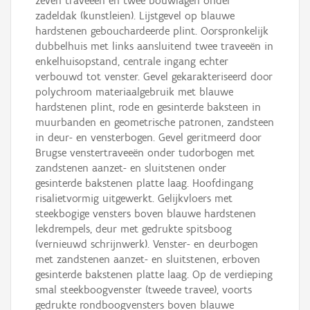
zeven traveeën en twee bouwlagen onder
zadeldak (kunstleien). Lijstgevel op blauwe
hardstenen gebouchardeerde plint. Oorspronkelijk
dubbelhuis met links aansluitend twee traveeën in
enkelhuisopstand, centrale ingang echter
verbouwd tot venster. Gevel gekarakteriseerd door
polychroom materiaalgebruik met blauwe
hardstenen plint, rode en gesinterde baksteen in
muurbanden en geometrische patronen, zandsteen
in deur- en vensterbogen. Gevel geritmeerd door
Brugse venstertraveeën onder tudorbogen met
zandstenen aanzet- en sluitstenen onder
gesinterde bakstenen platte laag. Hoofdingang
risalietvormig uitgewerkt. Gelijkvloers met
steekbogige vensters boven blauwe hardstenen
lekdrempels, deur met gedrukte spitsboog
(vernieuwd schrijnwerk). Venster- en deurbogen
met zandstenen aanzet- en sluitstenen, erboven
gesinterde bakstenen platte laag. Op de verdieping
smal steekboogvenster (tweede travee), voorts
gedrukte rondboogvensters boven blauwe