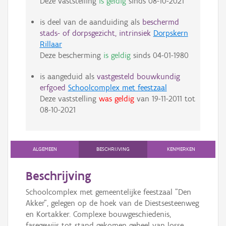
Deze vaststelling
is geldig
sinds
08-10-2021
is deel van de aanduiding als
beschermd
stads- of dorpsgezicht, intrinsiek
Dorpskern
Rillaar
Deze bescherming
is geldig
sinds
04-01-1980
is aangeduid als
vastgesteld bouwkundig
erfgoed
Schoolcomplex met feestzaal
Deze vaststelling
was geldig
van
19-11-2011
tot
08-10-2021
ALGEMEEN
BESCHRIJVING
KENMERKEN
Beschrijving
Schoolcomplex met gemeentelijke feestzaal "Den
Akker", gelegen op de hoek van de Diestsesteenweg
en Kortakker. Complexe bouwgeschiedenis,
fasegewijs tot stand gekomen geheel van losse