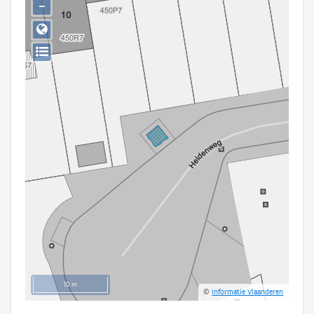
−
Persoon of collectief
Downloads
Hergebruik
Aanmelden
10 m
©
Informatie Vlaanderen