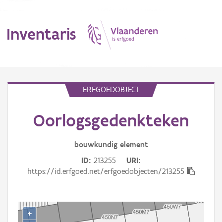
Inventaris
MENU
ERFGOEDOBJECT
Oorlogsgedenkteken
Erfgoedobject
Aanduidingsobject
bouwkundig
element
ID
213255
URI
Waarneming
https://id.erfgoed.net/erfgoedobjecten/213255
Thema
Gebeurtenis
+