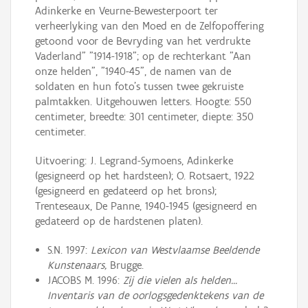
Adinkerke en Veurne-Bewesterpoort ter
verheerlyking van den Moed en de Zelfopoffering
getoond voor de Bevryding van het verdrukte
Vaderland" "1914-1918"; op de rechterkant "Aan
onze helden", "1940-45", de namen van de
soldaten en hun foto's tussen twee gekruiste
palmtakken. Uitgehouwen letters. Hoogte: 550
centimeter, breedte: 301 centimeter, diepte: 350
centimeter.
Uitvoering: J. Legrand-Symoens, Adinkerke
(gesigneerd op het hardsteen); O. Rotsaert, 1922
(gesigneerd en gedateerd op het brons);
Trenteseaux, De Panne, 1940-1945 (gesigneerd en
gedateerd op de hardstenen platen).
S.N. 1997:
Lexicon van Westvlaamse Beeldende
Kunstenaars,
Brugge.
JACOBS M. 1996:
Zij die vielen als helden...
Inventaris van de oorlogsgedenktekens van de