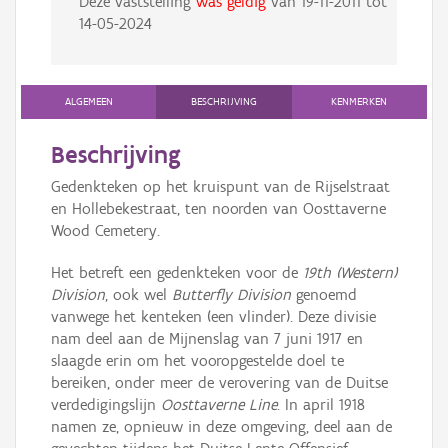
Deze vaststelling
was geldig
van
19-11-2011
tot
14-05-2024
ALGEMEEN
BESCHRIJVING
KENMERKEN
Beschrijving
Gedenkteken op het kruispunt van de Rijselstraat
en Hollebekestraat, ten noorden van Oosttaverne
Wood Cemetery.
Het betreft een gedenkteken voor de
19th (Western)
Division
, ook wel
Butterfly Division
genoemd
vanwege het kenteken (een vlinder). Deze divisie
nam deel aan de Mijnenslag van 7 juni 1917 en
slaagde erin om het vooropgestelde doel te
bereiken, onder meer de verovering van de Duitse
verdedigingslijn
Oosttaverne Line
. In april 1918
namen ze, opnieuw in deze omgeving, deel aan de