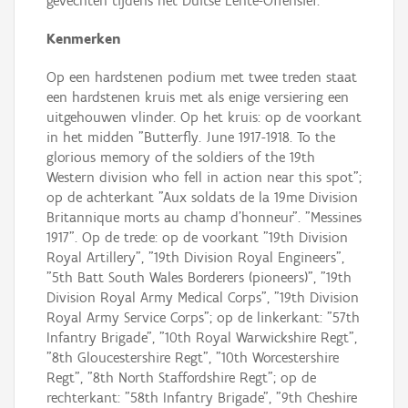
gevechten tijdens het Duitse Lente-Offensief.
Kenmerken
Op een hardstenen podium met twee treden staat
een hardstenen kruis met als enige versiering een
uitgehouwen vlinder. Op het kruis: op de voorkant
in het midden "Butterfly. June 1917-1918. To the
glorious memory of the soldiers of the 19th
Western division who fell in action near this spot";
op de achterkant "Aux soldats de la 19me Division
Britannique morts au champ d'honneur". "Messines
1917". Op de trede: op de voorkant "19th Division
Royal Artillery", "19th Division Royal Engineers",
"5th Batt South Wales Borderers (pioneers)", "19th
Division Royal Army Medical Corps", "19th Division
Royal Army Service Corps"; op de linkerkant: "57th
Infantry Brigade", "10th Royal Warwickshire Regt",
"8th Gloucestershire Regt", "10th Worcestershire
Regt", "8th North Staffordshire Regt"; op de
rechterkant: "58th Infantry Brigade", "9th Cheshire