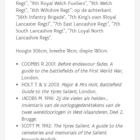
Regt", "9th Royal Welch Fusiliers", "9th Welch
Regt", "6th Wiltshire Regt"; op de achterkant
"56th Infantry Brigade", "7th King's own (Royal
Lancaster Regt)", "7th East Lancashire Regt", "7th
South Lancashire Regt", "7th Loyal North
Lancashire Regt".
Hoogte 306cm, breedte 18cm, diepte 180cm.
COOMBS R 2001:
Before endeavour fades. A
guide to the battlefields of the First World War
,
London.
HOLT T. & V. 2003:
Major & Mrs Holt, Battlefield
Guide to the Ypres Salient,
London.
JACOBS M. 1996:
Zij die vielen als helden...
Inventaris van de oorlogsgedenktekens van de
twee wereldoorlogen in West-Vlaanderen
, Deel 2.
Brugge.
SCOTT M. 1992:
The Ypres Salient. A guide to the
cemeteries and memorials of the Salient.
Norwich-Norfolk.