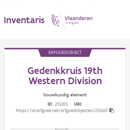
Inventaris
MENU
ERFGOEDOBJECT
Gedenkkruis 19th
Erfgoedobject
Western Division
Aanduidingsobject
bouwkundig
element
Waarneming
ID
213265
URI
Thema
https://id.erfgoed.net/erfgoedobjecten/213265
Gebeurtenis