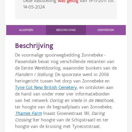
Deze vaststelling
was geldig
van
19-11-2011
tot
14-05-2024
ALGEMEEN
BESCHRIJVING
KENMERKEN
Beschrijving
De voormalige spoorwegbedding Zonnebeke -
Passendale bevat nog verschillende restanten van
de Eerste Wereldoorlog, waaronder bunkers van de
Flandern I Stellung
. De spoorzate werd in 2006
heringericht tussen het dorp van Zonnebeke en
Tyne Cot New British Cemetery
, en ontsloten aan
de hand van onder meer vier informatieborden
van het netwerk
Oorlog en Vrede in de Westhoek,
ter hoogte van de begraafplaats van Zonnebeke,
Thames Farm
(naast Groenestraat 18),
Daring
Crossing
(ter hoogte van de Schipstraat) en ter
hoogte van de kruising met Tynecotstraat.