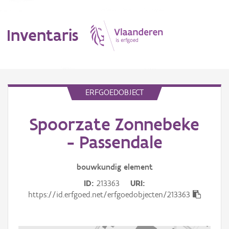
Inventaris
MENU
ERFGOEDOBJECT
Spoorzate Zonnebeke
Erfgoedobject
- Passendale
Aanduidingsobject
bouwkundig
element
Waarneming
ID
213363
URI
Thema
https://id.erfgoed.net/erfgoedobjecten/213363
Gebeurtenis