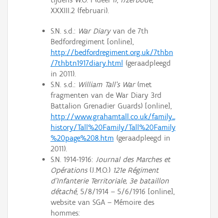
XXXIII.2 (februari).
S.N. s.d.:
War Diary
van de 7th
Bedfordregiment [online],
http://bedfordregiment.org.uk/7thbn
/7thbtn1917diary.html
(geraadpleegd
in 2011).
S.N. s.d.:
William Tall’s War
(met
fragmenten van de War Diary 3rd
Battalion Grenadier Guards) [online],
http://www.grahamtall.co.uk/family_
history/Tall%20Family/Tall%20Family
%20page%208.htm
(geraadpleegd in
2011).
S.N. 1914-1916:
Journal des Marches et
Opérations
(J.M.O.)
121e Régiment
d’Infanterie Territoriale, 3e bataillon
détaché
, 5/8/1914 – 5/6/1916 [online],
website van SGA – Mémoire des
hommes: