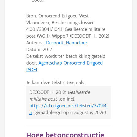
Bron: Onroerend Erfgoed West-
Vlaanderen, Beschermingsdossier
4.001/33041/104.1, Geallieerde militaire
post (WO I), Wippe 7 (DECOODT H., 2012)
Auteurs:
Decoodt, Hannelore
Datum:
2012
De tekst wordt ter beschikking gesteld
door:
Agentschap Onroerend Erfgoed
(AOE)
Je kan deze tekst citeren als:
DECOODT H.
2012:
Geallieerde
militaire post
[online],
https://id.erfgoed.net/teksten/37044
5
(geraadpleegd op
6 augustus 2026
).
Hoge betonconstructie