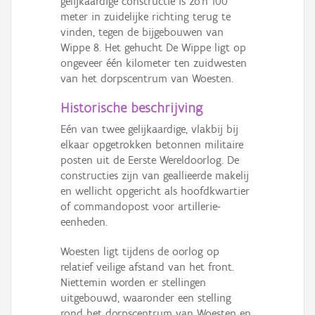
gelijkaardige constructie is zo’n 100
Persoon of collectief
meter in zuidelijke richting terug te
vinden, tegen de bijgebouwen van
Downloads
Wippe
8. Het gehucht De Wippe ligt op
ongeveer één kilometer ten zuidwesten
Hergebruik
van het dorpscentrum van Woesten.
Aanmelden
Historische beschrijving
Eén van twee gelijkaardige, vlakbij bij
elkaar opgetrokken betonnen militaire
posten uit de Eerste Wereldoorlog. De
constructies zijn van geallieerde makelij
en wellicht opgericht als hoofdkwartier
of commandopost voor artillerie-
eenheden.
Woesten ligt tijdens de oorlog op
relatief veilige afstand van het front.
Niettemin worden er stellingen
uitgebouwd, waaronder een stelling
rond het dorpscentrum van Woesten en