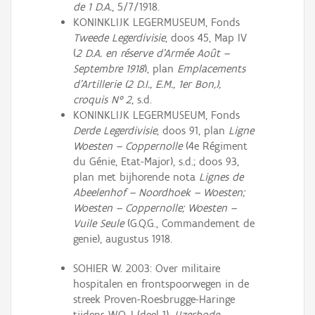
de 1 D.A.
, 5/7/1918.
KONINKLIJK LEGERMUSEUM, Fonds
Tweede Legerdivisie
, doos 45, Map IV
(
2 D.A. en réserve d’Armée Août –
Septembre 1918
), plan
Emplacements
d’Artillerie (2 D.I., E.M., 1er Bon,),
croquis N° 2
, s.d.
KONINKLIJK LEGERMUSEUM, Fonds
Derde Legerdivisie
, doos 91, plan
Ligne
Woesten – Coppernolle
(4e Régiment
du Génie, Etat-Major), s.d.; doos 93,
plan met bijhorende nota
Lignes de
Abeelenhof – Noordhoek – Woesten;
Woesten – Coppernolle; Woesten –
Vuile Seule
(G.Q.G., Commandement de
genie), augustus 1918.
SOHIER W. 2003: Over militaire
hospitalen en frontspoorwegen in de
streek Proven-Roesbrugge-Haringe
tijdens W.O. I (deel 1),
IJzerbode
,