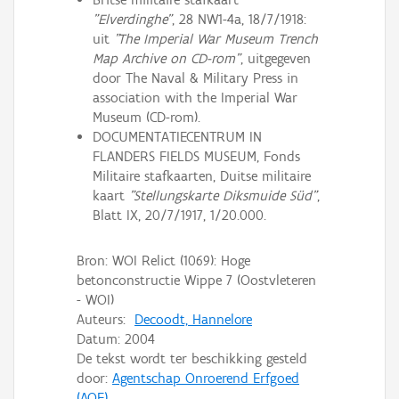
"Elverdinghe"
, 28 NW1-4a, 18/7/1918:
uit
"The Imperial War Museum Trench
Map Archive on CD-rom"
, uitgegeven
door The Naval & Military Press in
association with the Imperial War
Museum (CD-rom).
DOCUMENTATIECENTRUM IN
FLANDERS FIELDS MUSEUM, Fonds
Militaire stafkaarten, Duitse militaire
kaart
"Stellungskarte Diksmuide Süd"
,
Blatt IX, 20/7/1917, 1/20.000.
Bron: WOI Relict (1069): Hoge
betonconstructie Wippe 7 (Oostvleteren
- WOI)
Auteurs:
Decoodt, Hannelore
Datum:
2004
De tekst wordt ter beschikking gesteld
door:
Agentschap Onroerend Erfgoed
(AOE)