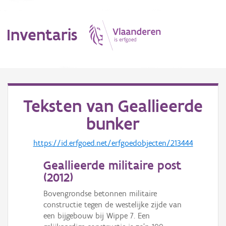
Inventaris
MENU
Teksten van
Geallieerde
bunker
Erfgoedobject
https://id.erfgoed.net/erfgoedobjecten/213444
Aanduidingsobject
Geallieerde militaire post
Waarneming
(
2012
)
Thema
Bovengrondse betonnen militaire
constructie tegen de westelijke zijde van
Gebeurtenis
een bijgebouw bij Wippe 7. Een