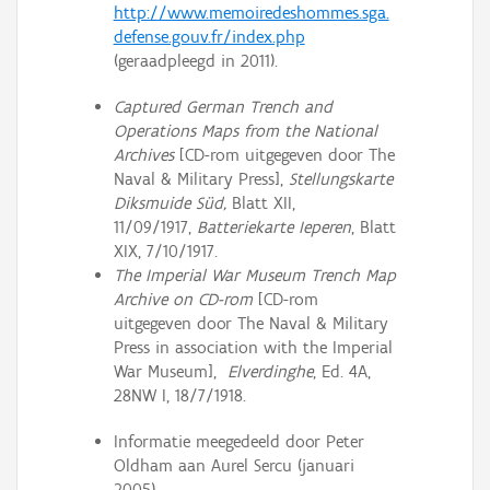
http://www.memoiredeshommes.sga.
defense.gouv.fr/index.php
(geraadpleegd in 2011).
Captured German Trench and
Operations Maps from the National
Archives
[CD-rom uitgegeven door The
Naval & Military Press],
Stellungskarte
Diksmuide Süd,
Blatt XII,
11/09/1917,
Batteriekarte Ieperen
, Blatt
XIX, 7/10/1917.
The Imperial War Museum Trench Map
Archive on CD-rom
[CD-rom
uitgegeven door The Naval & Military
Press in association with the Imperial
War Museum],
Elverdinghe
, Ed. 4A,
28NW I, 18/7/1918.
Informatie meegedeeld door Peter
Oldham aan Aurel Sercu (januari
2005).