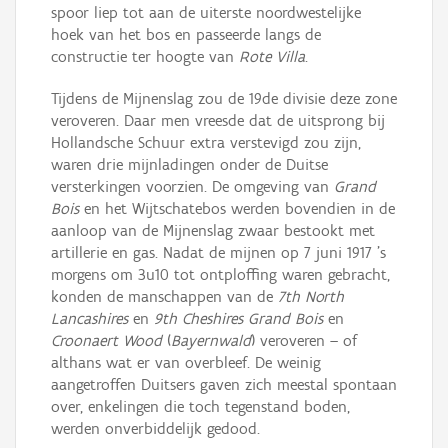
spoor liep tot aan de uiterste noordwestelijke
hoek van het bos en passeerde langs de
constructie ter hoogte van
Rote Villa
.
Tijdens de Mijnenslag zou de 19de divisie deze zone
veroveren. Daar men vreesde dat de uitsprong bij
Hollandsche Schuur extra verstevigd zou zijn,
waren drie mijnladingen onder de Duitse
versterkingen voorzien. De omgeving van
Grand
Bois
en het Wijtschatebos werden bovendien in de
aanloop van de Mijnenslag zwaar bestookt met
artillerie en gas. Nadat de mijnen op 7 juni 1917 's
morgens om 3u10 tot ontploffing waren gebracht,
konden de manschappen van de
7th North
Lancashires
en
9th Cheshires
Grand Bois
en
Croonaert Wood
(
Bayernwald
) veroveren – of
althans wat er van overbleef. De weinig
aangetroffen Duitsers gaven zich meestal spontaan
over, enkelingen die toch tegenstand boden,
werden onverbiddelijk gedood.