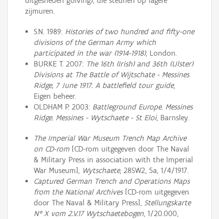
uitgesneden golving), die steunen op lagere
zijmuren.
S.N. 1989:
Histories of two hundred and fifty-one
divisions of the German Army which
participated in the war (1914-1918)
, London.
BURKE T. 2007:
The 16th (Irish) and 36th (Ulster)
Divisions at The Battle of Wijtschate - Messines
Ridge, 7 June 1917.
A battlefield tour guide
,
Eigen beheer.
OLDHAM P. 2003:
Battleground Europe. Messines
Ridge. Messines - Wytschaete - St Eloi
, Barnsley.
The Imperial War Museum Trench Map Archive
on CD-rom
[CD-rom uitgegeven door The Naval
& Military Press in association with the Imperial
War Museum],
Wytschaete
, 28SW2, 5a, 1/4/1917.
Captured German Trench and Operations Maps
from the National Archives
[CD-rom uitgegeven
door The Naval & Military Press],
Stellungskarte
N° X vom 2.V.17 Wytschaetebogen
, 1/20.000,