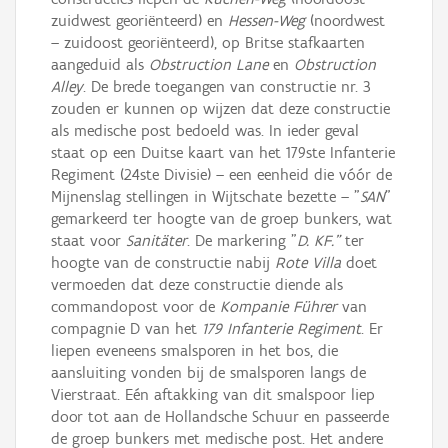
zuidwest georiënteerd) en
Hessen-Weg
(noordwest
– zuidoost georiënteerd), op Britse stafkaarten
aangeduid als
Obstruction Lane
en
Obstruction
Alley
. De brede toegangen van constructie nr. 3
zouden er kunnen op wijzen dat deze constructie
als medische post bedoeld was. In ieder geval
staat op een Duitse kaart van het 179ste Infanterie
Regiment (24ste Divisie) – een eenheid die vóór de
Mijnenslag stellingen in Wijtschate bezette – "
SAN
"
gemarkeerd ter hoogte van de groep bunkers, wat
staat voor
Sanitäter
. De markering "
D. KF."
ter
hoogte van de constructie nabij
Rote Villa
doet
vermoeden dat deze constructie diende als
commandopost voor de
Kompanie Führer
van
compagnie D van het
179 Infanterie Regiment
. Er
liepen eveneens smalsporen in het bos, die
aansluiting vonden bij de smalsporen langs de
Vierstraat. Eén aftakking van dit smalspoor liep
door tot aan de Hollandsche Schuur en passeerde
de groep bunkers met medische post. Het andere