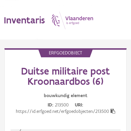
Inventaris
MENU
ERFGOEDOBJECT
Duitse militaire post
Erfgoedobject
Kroonaardbos (6)
Aanduidingsobject
bouwkundig
element
Waarneming
ID
213500
URI
Thema
https://id.erfgoed.net/erfgoedobjecten/213500
Gebeurtenis