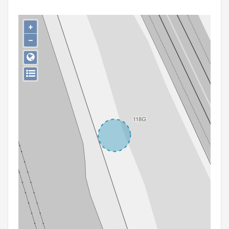
Persoon of collectief
+
Downloads
−
Hergebruik
Aanmelden