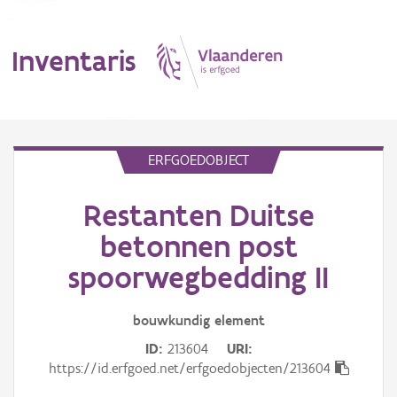
Inventaris
MENU
ERFGOEDOBJECT
Restanten Duitse
Erfgoedobject
betonnen post
Aanduidingsobject
spoorwegbedding II
Waarneming
bouwkundig
element
Thema
ID
213604
URI
https://id.erfgoed.net/erfgoedobjecten/213604
Gebeurtenis