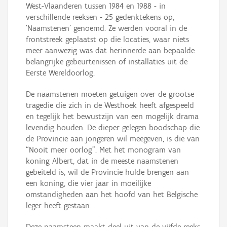
West-Vlaanderen tussen 1984 en 1988 - in
verschillende reeksen - 25 gedenktekens op,
'Naamstenen' genoemd. Ze werden vooral in de
frontstreek geplaatst op die locaties, waar niets
meer aanwezig was dat herinnerde aan bepaalde
belangrijke gebeurtenissen of installaties uit de
Eerste Wereldoorlog.
De naamstenen moeten getuigen over de grootse
tragedie die zich in de Westhoek heeft afgespeeld
en tegelijk het bewustzijn van een mogelijk drama
levendig houden. De dieper gelegen boodschap die
de Provincie aan jongeren wil meegeven, is die van
“Nooit meer oorlog”. Met het monogram van
koning Albert, dat in de meeste naamstenen
gebeiteld is, wil de Provincie hulde brengen aan
een koning, die vier jaar in moeilijke
omstandigheden aan het hoofd van het Belgische
leger heeft gestaan.
Deze naamsteen maakt deel uit van de vijfde reeks