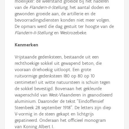
moeilijker: de weerstand groeide bij het naderen
van de
Flandern-II-Stellung
, het aantal doden en
gewonden groeide aan, de artillerie en de
bevoorradingsdiensten konden niet meer volgen.
De opmars werd die dag gestuit ter hoogte van de
Flandern-II-Stellung
en Westrozebeke.
Kenmerken
Vrijstaande gedenksteen, bestaande uit een
rechthoekige sokkel uit gewapend beton, die
vooraan driehoekig uitloopt. Een grote
ruitvormige gedenksteen (80 op 80 op 10
centimeter) uit witte natuursteen is schuin tegen
de sokkel bevestigd. Bovenaan het gekleurde
wapenschild van West-Vlaanderen in geanodiseerd
aluminium. Daaronder de tekst "Eindoffensief
Steenbeek 28 september 1918". De letters zijn diep
V-vormig in de steen gekapt en lichtgrijs
gepatineerd. Onderaan het officieel monogram
van Koning Albert I.