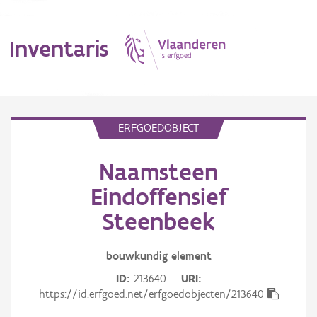
Inventaris
MENU
ERFGOEDOBJECT
Naamsteen
Erfgoedobject
Eindoffensief
Aanduidingsobject
Steenbeek
Waarneming
bouwkundig
element
Thema
ID
213640
URI
https://id.erfgoed.net/erfgoedobjecten/213640
Gebeurtenis