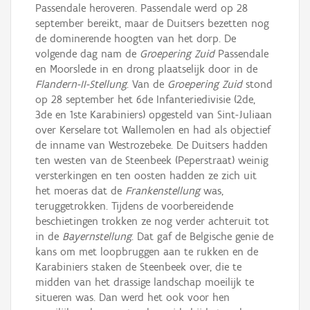
Passendale heroveren. Passendale werd op 28
september bereikt, maar de Duitsers bezetten nog
de dominerende hoogten van het dorp. De
volgende dag nam de
Groepering Zuid
Passendale
en Moorslede in en drong plaatselijk door in de
Flandern-II-Stellung
. Van de
Groepering Zuid
stond
op 28 september het 6de Infanteriedivisie (2de,
3de en 1ste Karabiniers) opgesteld van Sint-Juliaan
over Kerselare tot Wallemolen en had als objectief
de inname van Westrozebeke. De Duitsers hadden
ten westen van de Steenbeek (Peperstraat) weinig
versterkingen en ten oosten hadden ze zich uit
het moeras dat de
Frankenstellung
was,
teruggetrokken. Tijdens de voorbereidende
beschietingen trokken ze nog verder achteruit tot
in de
Bayernstellung
. Dat gaf de Belgische genie de
kans om met loopbruggen aan te rukken en de
Karabiniers staken de Steenbeek over, die te
midden van het drassige landschap moeilijk te
situeren was. Dan werd het ook voor hen