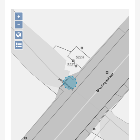
Persoon of collectief
+
Downloads
−
Hergebruik
Aanmelden