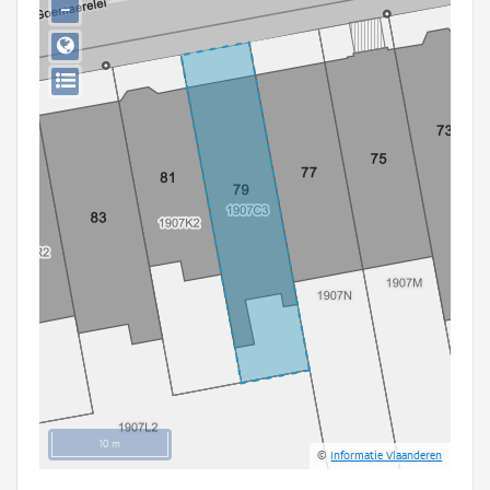
−
Persoon of collectief
Downloads
Hergebruik
Aanmelden
10 m
©
Informatie Vlaanderen