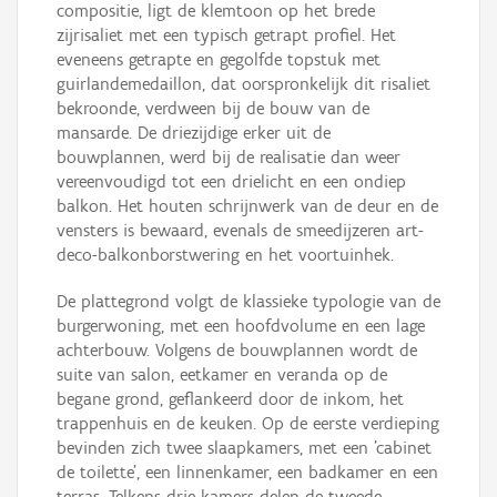
compositie, ligt de klemtoon op het brede
zijrisaliet met een typisch getrapt profiel. Het
eveneens getrapte en gegolfde topstuk met
guirlandemedaillon, dat oorspronkelijk dit risaliet
bekroonde, verdween bij de bouw van de
mansarde. De driezijdige erker uit de
bouwplannen, werd bij de realisatie dan weer
vereenvoudigd tot een drielicht en een ondiep
balkon. Het houten schrijnwerk van de deur en de
vensters is bewaard, evenals de smeedijzeren art-
deco-balkonborstwering en het voortuinhek.
De plattegrond volgt de klassieke typologie van de
burgerwoning, met een hoofdvolume en een lage
achterbouw. Volgens de bouwplannen wordt de
suite van salon, eetkamer en veranda op de
begane grond, geflankeerd door de inkom, het
trappenhuis en de keuken. Op de eerste verdieping
bevinden zich twee slaapkamers, met een 'cabinet
de toilette', een linnenkamer, een badkamer en een
terras. Telkens drie kamers delen de tweede