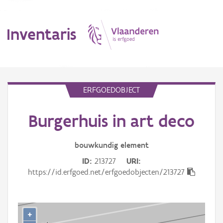
Inventaris
MENU
ERFGOEDOBJECT
Burgerhuis in art deco
Erfgoedobject
Aanduidingsobject
bouwkundig
element
ID
213727
URI
Waarneming
https://id.erfgoed.net/erfgoedobjecten/213727
Thema
Gebeurtenis
+