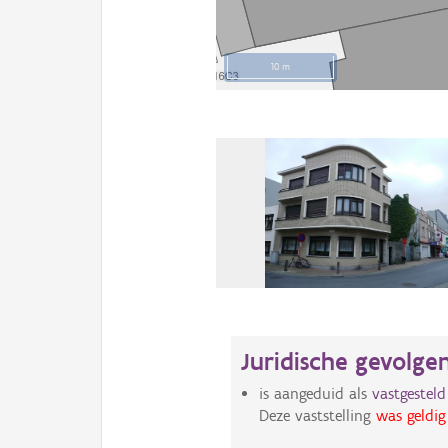
10 m
Juridische gevolge
is aangeduid als
vastgestel
Deze vaststelling
was geldig