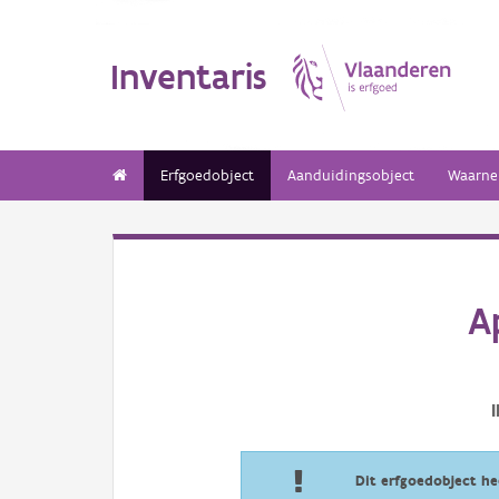
Inventaris
Erfgoedobject
Aanduidingsobject
Waarne
A
Dit erfgoedobject h