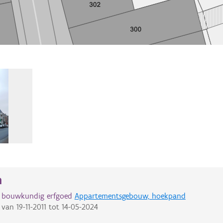
n
d bouwkundig erfgoed
Appartementsgebouw, hoekpand
van
19-11-2011
tot
14-05-2024