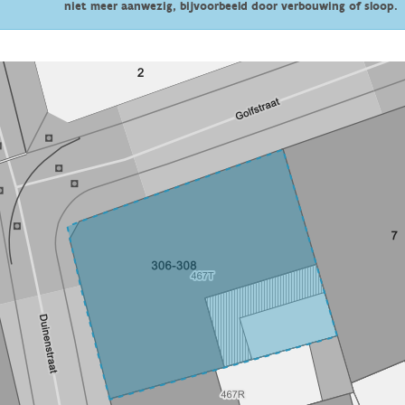
niet meer aanwezig, bijvoorbeeld door verbouwing of sloop.