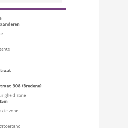
e
laanderen
te
e
eente
e
traat
traat 308 (Bredene)
righeid zone
 15m
akte zone
gstoestand