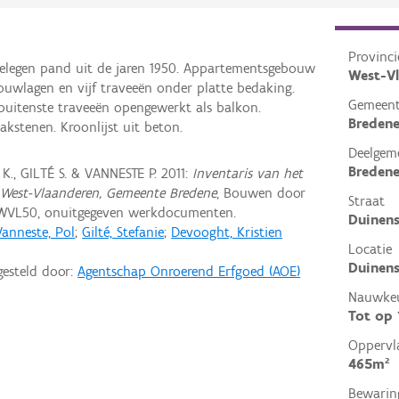
Provinci
elegen pand uit de jaren 1950. Appartementsgebouw
West-V
ouwlagen en vijf traveeën onder platte bedaking.
Gemeen
uitenste traveeën opengewerkt als balkon.
Breden
kstenen. Kroonlijst uit beton.
Deelgem
Breden
., GILTÉ S. & VANNESTE P. 2011:
Inventaris van het
 West-Vlaanderen, Gemeente Bredene
, Bouwen door
Straat
 WVL50, onuitgegeven werkdocumenten.
Duinens
Vanneste, Pol
;
Gilté, Stefanie
;
Devooght, Kristien
Locatie
Duinens
gesteld door:
Agentschap Onroerend Erfgoed (AOE)
Nauwkeu
Tot op
Oppervl
465m²
Bewarin