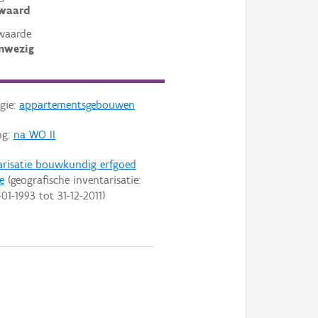
ewaard
waarde
nwezig
gie:
appartementsgebouwen
ng:
na WO II
arisatie bouwkundig erfgoed
e
(geografische inventarisatie:
-01-1993
tot
31-12-2011
)