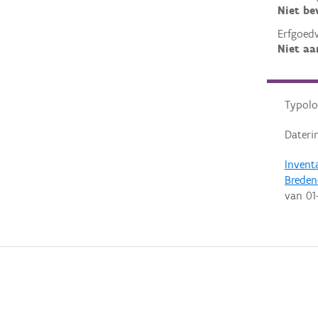
Niet b
Erfgoed
Niet aa
Typolo
Dateri
Invent
Breden
van
01