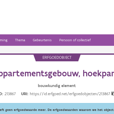
ming
Thema
Gebeurtenis
Persoon of collectief
ERFGOEDOBJECT
ppartementsgebouw, hoekpa
bouwkundig
element
ID
213867
URI
https://id.erfgoed.net/erfgoedobjecten/213867
eeft geen erfgoedwaarde meer. De erfgoedwaarden waarom we het object 