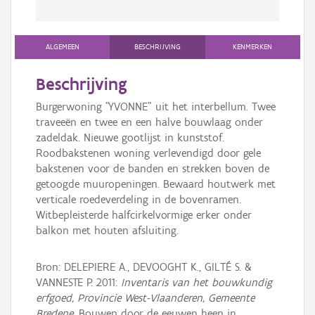
ALGEMEEN
BESCHRIJVING
KENMERKEN
Beschrijving
Burgerwoning "YVONNE" uit het interbellum. Twee
traveeën en twee en een halve bouwlaag onder
zadeldak. Nieuwe gootlijst in kunststof.
Roodbakstenen woning verlevendigd door gele
bakstenen voor de banden en strekken boven de
getoogde muuropeningen. Bewaard houtwerk met
verticale roedeverdeling in de bovenramen.
Witbepleisterde halfcirkelvormige erker onder
balkon met houten afsluiting.
Bron: DELEPIERE A., DEVOOGHT K., GILTÉ S. &
VANNESTE P. 2011:
Inventaris van het bouwkundig
erfgoed, Provincie West-Vlaanderen, Gemeente
Bredene
, Bouwen door de eeuwen heen in