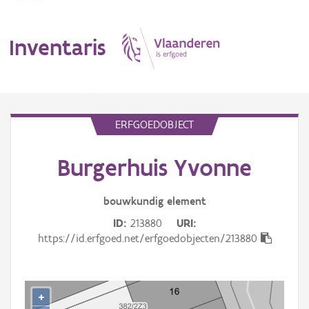
Inventaris
MENU
ERFGOEDOBJECT
Burgerhuis Yvonne
Erfgoedobject
Aanduidingsobject
bouwkundig
element
ID
213880
URI
Waarneming
https://id.erfgoed.net/erfgoedobjecten/213880
Thema
Gebeurtenis
+