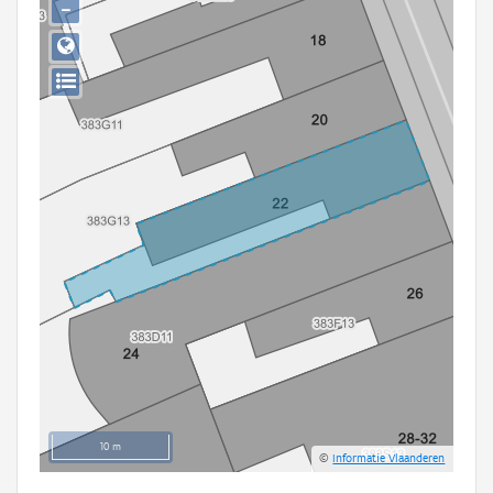
−
Persoon of collectief
Downloads
Hergebruik
Aanmelden
10 m
©
Informatie Vlaanderen