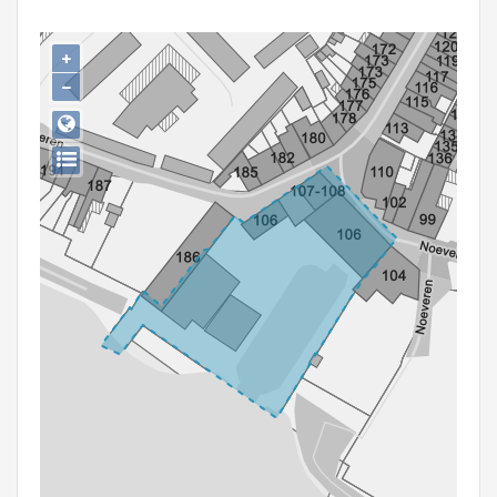
Persoon of collectief
+
Downloads
−
Hergebruik
Aanmelden