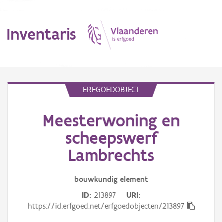
Inventaris
MENU
ERFGOEDOBJECT
Meesterwoning en
Erfgoedobject
scheepswerf
Aanduidingsobject
Lambrechts
Waarneming
bouwkundig
element
Thema
ID
213897
URI
https://id.erfgoed.net/erfgoedobjecten/213897
Gebeurtenis