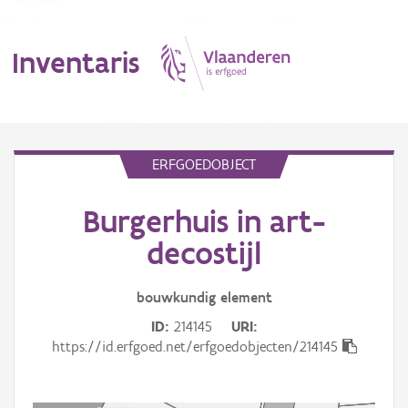
Inventaris
MENU
ERFGOEDOBJECT
Burgerhuis in art-
Erfgoedobject
decostijl
Aanduidingsobject
bouwkundig
element
Waarneming
ID
214145
URI
Thema
https://id.erfgoed.net/erfgoedobjecten/214145
Gebeurtenis