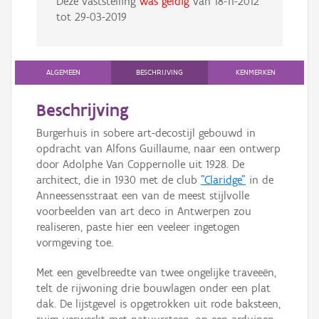
Deze vaststelling
was geldig
van
18-11-2012
tot
29-03-2019
ALGEMEEN
BESCHRIJVING
KENMERKEN
Beschrijving
Burgerhuis in sobere art-decostijl gebouwd in
opdracht van Alfons Guillaume, naar een ontwerp
door Adolphe Van Coppernolle uit 1928. De
architect, die in 1930 met de club
"Claridge"
in de
Anneessensstraat een van de meest stijlvolle
voorbeelden van art deco in Antwerpen zou
realiseren, paste hier een veeleer ingetogen
vormgeving toe.
Met een gevelbreedte van twee ongelijke traveeën,
telt de rijwoning drie bouwlagen onder een plat
dak. De lijstgevel is opgetrokken uit rode baksteen,