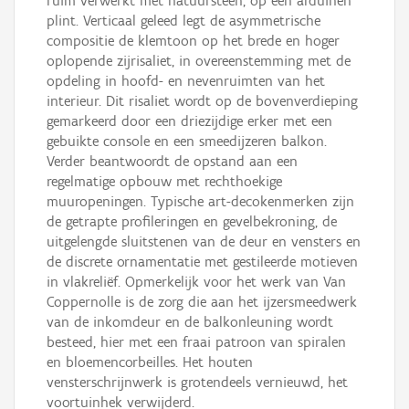
ruim verwerkt met natuursteen, op een arduinen
plint. Verticaal geleed legt de asymmetrische
compositie de klemtoon op het brede en hoger
oplopende zijrisaliet, in overeenstemming met de
opdeling in hoofd- en nevenruimten van het
interieur. Dit risaliet wordt op de bovenverdieping
gemarkeerd door een driezijdige erker met een
gebuikte console en een smeedijzeren balkon.
Verder beantwoordt de opstand aan een
regelmatige opbouw met rechthoekige
muuropeningen. Typische art-decokenmerken zijn
de getrapte profileringen en gevelbekroning, de
uitgelengde sluitstenen van de deur en vensters en
de discrete ornamentatie met gestileerde motieven
in vlakreliëf. Opmerkelijk voor het werk van Van
Coppernolle is de zorg die aan het ijzersmeedwerk
van de inkomdeur en de balkonleuning wordt
besteed, hier met een fraai patroon van spiralen
en bloemencorbeilles. Het houten
vensterschrijnwerk is grotendeels vernieuwd, het
voortuinhek verwijderd.