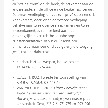
en 'sitting room' op de hoek, de eetkamer aan de
andere zijde, en de office en de keuken achteraan.
De eerste verdieping omvat een privé-salon en drie
slaapkamers, daar waar de tweede verdieping
behalve aan twee overige slaapkamers en twee
meidenkamertjes ruimte bied aan het
omvangrijkste vertrek, het dubbelhoge
kunstenaarsatelier. Van hieruit leidt een
binnentrap naar een ondiepe galerij, die toegang
geeft tot het dakterras.
Stadsarchief Antwerpen, bouwdossiers
1931#38785, 1927#26611.
CLAES H. 1932: Tweede tentoonstelling van
K.M.B.A.,
K.M.B.A.
3.8, 148, 151.
VAN MIEGHEM S. 2015:
Alfred Portielje (1883-
1965). Leven en werk van een veelzijdig
Antwerps architect
, onuitgegeven masterproef
Universiteit Gent, 213-216, 271-275 en 293-296.