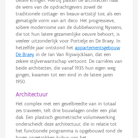
betere kringen. Hierbij pasten de architecten naar
de wens van de opdrachtgevers zowel de
traditionele cottage- en beaux-artsstijl toe, als een
gematigde vorm van art deco. Het progressieve,
sobere modernisme van de dubbelwoning Nyssens,
die tot hun latere gezamenlijke oeuvre behoort, is
veeleer uitzonderlijk voor Portielje en De Braey. In
hetzelfde jaar ontstond het
appartementsgebouw
De Braey
in de Jan Van Rijswijcklaan, dat een
zekere stijlverwantschap vertoont. De carrières van
beide architecten, die vanaf 1935 hun eigen weg
gingen, kwamen tot een eind in de latere jaren
1950.
Architectuur
Het complex met een gevelbreedte van in totaal
zes traveeën, telt drie bouwlagen onder een plat
dak. Een plastisch geometrische volumewerking
onderscheidt deze architectuur, die in relatie tot
het functionele programma is opgebouwd rond de
hoger opgetrokken kubus van het