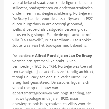
vooral bekend staat voor kinderfiguren, bloemen,
stillevens, stadsgezichten en onderwatertaferelen,
onder meer in achterglasschildering. Portielje en
De Braey hadden voor de zussen Nyssens in 1927
al een burgerhuis in art-decostijl gebouwd,
wellicht bedoeld als vastgoedinvestering, dat
intussen is gesloopt. Een derde opdracht betrof
villa "La Caravelle", Prins Karellaan 61 te Knokke-
Zoute, waarvan het bouwjaar niet bekend is.
De architecte
Alfred Portielje en Jan De Braey
voerden een gezamenlijke praktijk van
vermoedelijk 1926 tot 1934. Portielje was toen al
een twintigtal jaar actief als zelfstandig architect,
terwijl De Braey tot dan zijn vader Michel De
Braey had geassisteerd. De associés legden zich
vooral toe op de bouw van
appartementsgebouwen van hoge standing, een
nieuwe typologie in de jaren 1920, maar
ontwierpen ook burgerhuizen en villa’s voor de