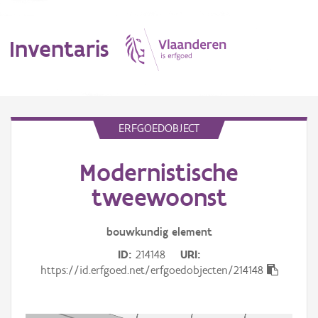
Inventaris
MENU
ERFGOEDOBJECT
Modernistische
Erfgoedobject
tweewoonst
Aanduidingsobject
bouwkundig
element
Waarneming
ID
214148
URI
Thema
https://id.erfgoed.net/erfgoedobjecten/214148
Gebeurtenis