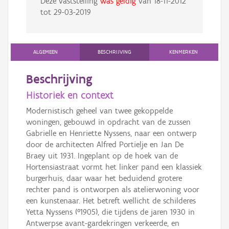
Deze vaststelling
was geldig
van
18-11-2012
tot
29-03-2019
ALGEMEEN
BESCHRIJVING
KENMERKEN
Beschrijving
Historiek en context
Modernistisch geheel van twee gekoppelde
woningen, gebouwd in opdracht van de zussen
Gabrielle en Henriette Nyssens, naar een ontwerp
door de architecten Alfred Portielje en Jan De
Braey uit 1931. Ingeplant op de hoek van de
Hortensiastraat vormt het linker pand een klassiek
burgerhuis, daar waar het beduidend grotere
rechter pand is ontworpen als atelierwoning voor
een kunstenaar. Het betreft wellicht de schilderes
Yetta Nyssens (°1905), die tijdens de jaren 1930 in
Antwerpse avant-gardekringen verkeerde, en