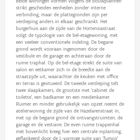
Beide woningen vormen volgens de bouwplannen
strikt gescheiden eenheden zonder interne
verbinding, maar de plattegronden zijn per
verdieping anders in elkaar geschrankt. Het
burgerhuis aan de zijde van de Hortensiastraat
volgt de typologie van de bel-etagewoning, met
een veeleer conventionele indeling. De begane
grond wordt vooraan ingenomen door de
vestibule en de garage en achteraan door de
ruime traphal. Op de bel-etage strekt de suite van
salon en eetkamer zich in de breedte aan de
straatzijde uit, waarachter de keuken met office
en terras is gesitueerd. De tweede verdieping telt
twee slaapkamers, de grootste met 'cabinet de
toilette', een badkamer en een meidenkamer.
Ruimer en minder gebruikelijk van opzet neemt de
atelierwoning de zijde van de Hazelarenstraat in,
met op de begane grond de ontvangstruimten, de
garage en de vestiaire. De even ruime trappenhal
met bovenlicht kreeg hier een centrale inplanting,
geflankeerd door de L-vormige suite van 'fumoir'