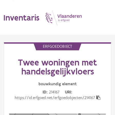
Inventaris
MENU
ERFGOEDOBJECT
Twee woningen met
Erfgoedobject
handelsgelijkvloers
Aanduidingsobject
bouwkundig
element
Waarneming
ID
214167
URI
Thema
https://id.erfgoed.net/erfgoedobjecten/214167
Gebeurtenis