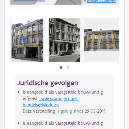
©
Informatie Vlaanderen
Beki
bee
bee
Juridische gevolgen
is aangeduid als
vastgesteld bouwkundig
erfgoed
Twee woningen met
handelsgelijkvloers
Deze vaststelling
is geldig
sinds
29-03-2019
is aangeduid als
vastgesteld bouwkundig