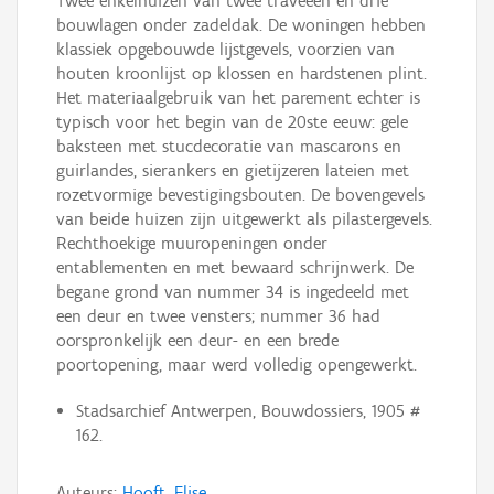
Twee enkelhuizen van twee traveeën en drie
bouwlagen onder zadeldak. De woningen hebben
klassiek opgebouwde lijstgevels, voorzien van
houten kroonlijst op klossen en hardstenen plint.
Het materiaalgebruik van het parement echter is
typisch voor het begin van de 20ste eeuw: gele
baksteen met stucdecoratie van mascarons en
guirlandes, sierankers en gietijzeren lateien met
rozetvormige bevestigingsbouten. De bovengevels
van beide huizen zijn uitgewerkt als pilastergevels.
Rechthoekige muuropeningen onder
entablementen en met bewaard schrijnwerk. De
begane grond van nummer 34 is ingedeeld met
een deur en twee vensters; nummer 36 had
oorspronkelijk een deur- en een brede
poortopening, maar werd volledig opengewerkt.
Stadsarchief Antwerpen, Bouwdossiers, 1905 #
162.
Auteurs:
Hooft, Elise