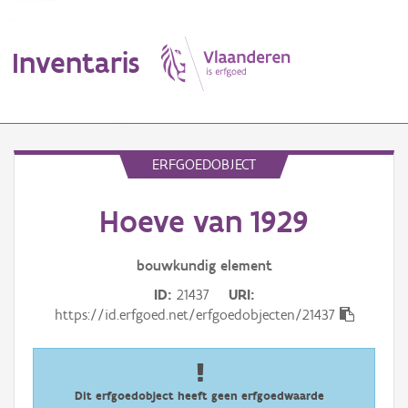
Inventaris
MENU
ERFGOEDOBJECT
Hoeve van 1929
Erfgoedobject
Aanduidingsobject
bouwkundig
element
ID
21437
URI
Waarneming
https://id.erfgoed.net/erfgoedobjecten/21437
Thema
Gebeurtenis
Dit erfgoedobject heeft geen erfgoedwaarde