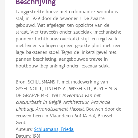
Beschrijving
Langgestrekte hoeve met ordonnantie: woonhuis-
stal, in 1929 door de bewoner J. De Zwarte
gebouwd. Wat afgelegen ten opzichte van de
straat. Vier traveeën onder zadeldak (mechanische
pannen). Lichtblauw overkalkt stijl- en regelwerk
met lemen vullingen op een gepikte plint met zeer
lage, bakstenen stoel. Tegen de linkerzijgevel met
pannen beschieting, aangebouwde travee in
houtbouw (beplanking) onder lessenaarsdak.
Bron: SCHLUSMANS F. met medewerking van
GYSELINCK J., LINTERS A., WISSELS R., BUYLE M. &
DE GRAEVE M.-C. 1981:
Inventaris van het
cultuurbezit in België, Architectuur, Provincie
Limburg, Arrondissement Hasselt
, Bouwen door de
eeuwen heen in Vlaanderen 6n1 (A-Ha), Brussel -
Gent.
Auteurs:
Schlusmans, Frieda
Datum:
1981