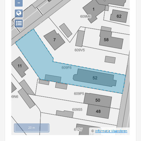
−
Persoon of collectief
Downloads
Hergebruik
Aanmelden
20 m
©
Informatie Vlaanderen