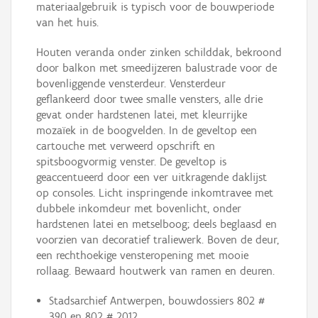
materiaalgebruik is typisch voor de bouwperiode
van het huis.
Houten veranda onder zinken schilddak, bekroond
door balkon met smeedijzeren balustrade voor de
bovenliggende vensterdeur. Vensterdeur
geflankeerd door twee smalle vensters, alle drie
gevat onder hardstenen latei, met kleurrijke
mozaïek in de boogvelden. In de geveltop een
cartouche met verweerd opschrift en
spitsboogvormig venster. De geveltop is
geaccentueerd door een ver uitkragende daklijst
op consoles. Licht inspringende inkomtravee met
dubbele inkomdeur met bovenlicht, onder
hardstenen latei en metselboog; deels beglaasd en
voorzien van decoratief traliewerk. Boven de deur,
een rechthoekige vensteropening met mooie
rollaag. Bewaard houtwerk van ramen en deuren.
Stadsarchief Antwerpen, bouwdossiers 802 #
390 en 802 # 2012.