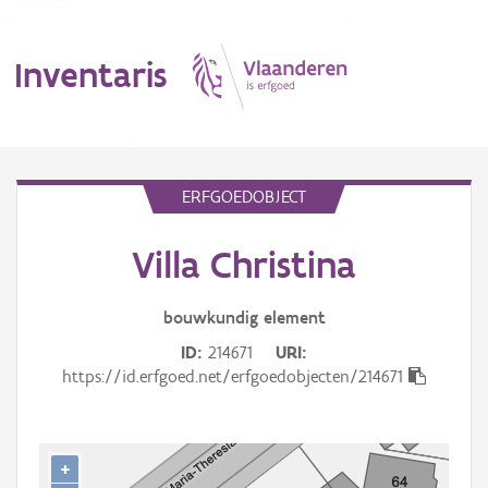
Inventaris
MENU
ERFGOEDOBJECT
Villa Christina
Erfgoedobject
Aanduidingsobject
bouwkundig
element
ID
214671
URI
Waarneming
https://id.erfgoed.net/erfgoedobjecten/214671
Thema
Gebeurtenis
+