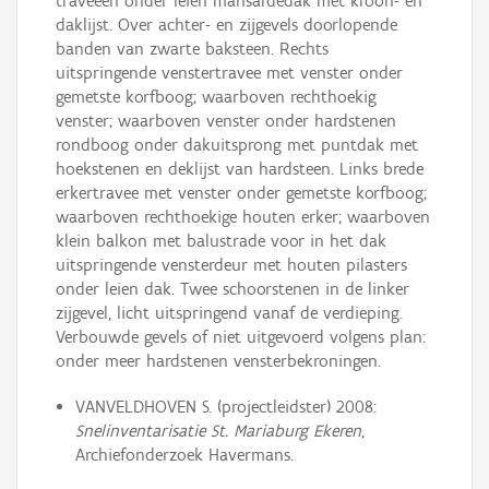
traveeën onder leien mansardedak met kroon- en
daklijst. Over achter- en zijgevels doorlopende
banden van zwarte baksteen. Rechts
uitspringende venstertravee met venster onder
gemetste korfboog; waarboven rechthoekig
venster; waarboven venster onder hardstenen
rondboog onder dakuitsprong met puntdak met
hoekstenen en deklijst van hardsteen. Links brede
erkertravee met venster onder gemetste korfboog;
waarboven rechthoekige houten erker; waarboven
klein balkon met balustrade voor in het dak
uitspringende vensterdeur met houten pilasters
onder leien dak. Twee schoorstenen in de linker
zijgevel, licht uitspringend vanaf de verdieping.
Verbouwde gevels of niet uitgevoerd volgens plan:
onder meer hardstenen vensterbekroningen.
VANVELDHOVEN S. (projectleidster) 2008:
Snelinventarisatie St. Mariaburg Ekeren
,
Archiefonderzoek Havermans.