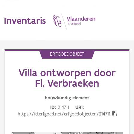
Inventaris
MENU
ERFGOEDOBJECT
Villa ontworpen door
Erfgoedobject
Fl. Verbraeken
Aanduidingsobject
bouwkundig
element
Waarneming
ID
214711
URI
Thema
https://id.erfgoed.net/erfgoedobjecten/214711
Gebeurtenis