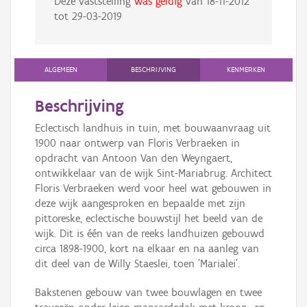
Deze vaststelling
was geldig
van
18-11-2012
tot
29-03-2019
ALGEMEEN
BESCHRIJVING
KENMERKEN
Beschrijving
Eclectisch landhuis in tuin, met bouwaanvraag uit
1900 naar ontwerp van Floris Verbraeken in
opdracht van Antoon Van den Weyngaert,
ontwikkelaar van de wijk Sint-Mariabrug. Architect
Floris Verbraeken werd voor heel wat gebouwen in
deze wijk aangesproken en bepaalde met zijn
pittoreske, eclectische bouwstijl het beeld van de
wijk. Dit is één van de reeks landhuizen gebouwd
circa 1898-1900, kort na elkaar en na aanleg van
dit deel van de Willy Staeslei, toen 'Marialei'.
Bakstenen gebouw van twee bouwlagen en twee