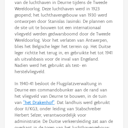
van de luchthaven in Deurne tijdens de Tweede
Wereldoorlog. Deze luchthaven werd in 1923
geopend; het luchthavengebouw van 1930 werd
ontworpen door Stanislas Jasinski. De plannen om
de site uit te bouwen tot een internationaal
vliegveld werden gedwarsboomd door de Tweede
Wereldoorlog. Voor het verlaten van Antwerpen,
blies het Belgische leger het terrein op. Het Duitse
leger richtte het terug in, en gebruikte het tot 1941
als uitvalsbasis voor de inval van Engeland.
Nadien werd het gebruikt als test- en
herstelvliegveld.
In 1940-41 besloot de Flugplatzverwaltung in
Deurne een commandobunker aan de rand van
het vliegveld van Deurne te bouwen, in de tuin
van
"het Drakenhof"
. Dat landhuis werd gebruikt
door II/KG3, onder leiding van Stabschreiber
Herbert Selzer, verantwoordelijk voor
administratie. De Duitse verkeersleiding zat aan de
overkant in de toren van het luchthavengebouw.