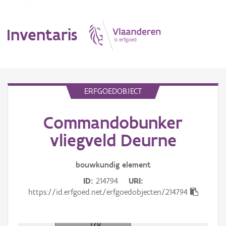
Inventaris
MENU
ERFGOEDOBJECT
Commandobunker
Erfgoedobject
vliegveld Deurne
Aanduidingsobject
bouwkundig
element
Waarneming
ID
214794
URI
Thema
https://id.erfgoed.net/erfgoedobjecten/214794
Gebeurtenis