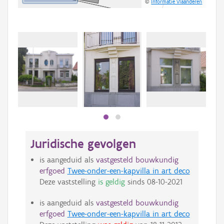
©
Informatie Vlaanderen
Beki
bee
bee
Juridische gevolgen
is aangeduid als
vastgesteld bouwkundig
erfgoed
Twee-onder-een-kapvilla in art deco
Deze vaststelling
is geldig
sinds
08-10-2021
is aangeduid als
vastgesteld bouwkundig
erfgoed
Twee-onder-een-kapvilla in art deco