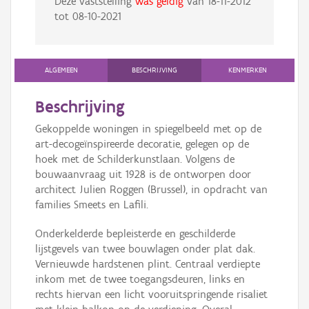
Deze vaststelling
was geldig
van
18-11-2012
tot
08-10-2021
ALGEMEEN
BESCHRIJVING
KENMERKEN
Beschrijving
Gekoppelde woningen in spiegelbeeld met op de
art-decogeïnspireerde decoratie, gelegen op de
hoek met de Schilderkunstlaan. Volgens de
bouwaanvraag uit 1928 is de ontworpen door
architect Julien Roggen (Brussel), in opdracht van
families Smeets en Lafili.
Onderkelderde bepleisterde en geschilderde
lijstgevels van twee bouwlagen onder plat dak.
Vernieuwde hardstenen plint. Centraal verdiepte
inkom met de twee toegangsdeuren, links en
rechts hiervan een licht vooruitspringende risaliet