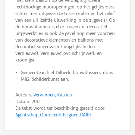
met klein balkon op de verdieping. Overal
rechthoekige muuropeningen, op het gelijkvloers
echter met uitgewerkte tussenzuilen en het reliëf
van een uil (zelfde uitwerking in de zijgevels). Op
de bouwplannen is elke tussenzuil decoratief
uitgewerkt en is ook de gevel nog meer voorzien
van decoratieve elementen en balkons met
decoratief smeedwerk (mogelijks heden
vernieuwd). Vernieuwd pvc schrijnwerk en
kroonlijst.
Gemeentearchief Dilbeek, bouwdossiers, doos
1482, Schilderkunstlaan.
Auteurs:
Verwinnen, Katrien
Datum:
2012
De tekst wordt ter beschikking gesteld door:
Agentschap Onroerend Erfgoed (AOE)