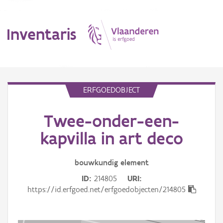
Inventaris
MENU
ERFGOEDOBJECT
Twee-onder-een-
Erfgoedobject
kapvilla in art deco
Aanduidingsobject
bouwkundig
element
Waarneming
ID
214805
URI
Thema
https://id.erfgoed.net/erfgoedobjecten/214805
Gebeurtenis