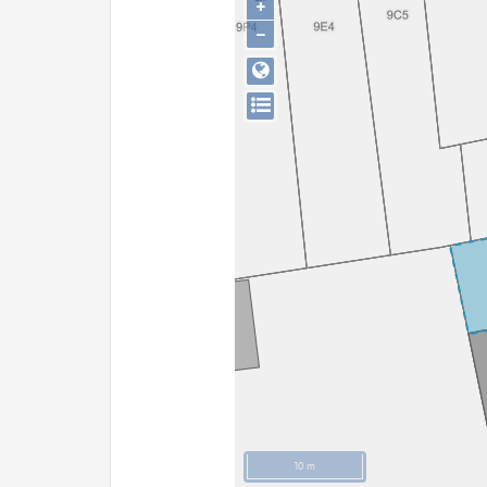
+
−
10 m