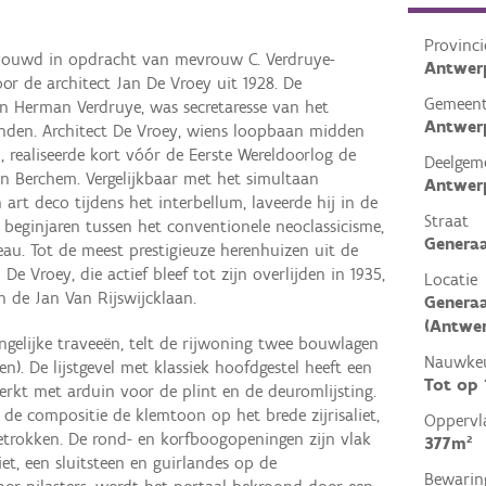
Provinci
gebouwd in opdracht van mevrouw C. Verdruye-
Antwer
r de architect Jan De Vroey uit 1928. De
Gemeen
an Herman Verdruye, was secretaresse van het
Antwer
nden. Architect De Vroey, wiens loopbaan midden
, realiseerde kort vóór de Eerste Wereldoorlog de
Deelgem
n Berchem. Vergelijkbaar met het simultaan
Antwer
 art deco tijdens het interbellum, laveerde hij in de
Straat
jn beginjaren tussen het conventionele neoclassicisme,
Generaa
eau. Tot de meest prestigieuze herenhuizen uit de
De Vroey, die actief bleef tot zijn overlijden in 1935,
Locatie
n de Jan Van Rijswijcklaan.
Generaa
(Antwe
ngelijke traveeën, telt de rijwoning twee bouwlagen
Nauwkeu
). De lijstgevel met klassiek hoofdgestel heeft een
Tot op
rkt met arduin voor de plint en de deuromlijsting.
e compositie de klemtoon op het brede zijrisaliet,
Oppervl
etrokken. De rond- en korfboogopeningen zijn vlak
377m²
iet, een sluitsteen en guirlandes op de
Bewarin