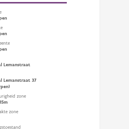
e
pen
te
pen
eente
pen
l Lemanstraat
l Lemanstraat 37
rpen)
righeid zone
 15m
akte zone
gstoestand