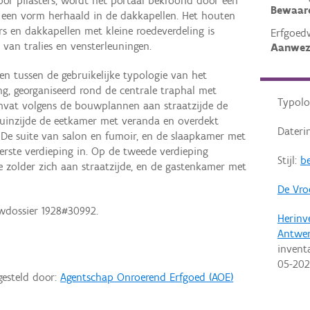
oor pilasters, wordt het portaal bekroond door een
Bewaar
n, een vorm herhaald in de dakkapellen. Het houten
rs en dakkapellen met kleine roedeverdeling is
Erfgoed
 van tralies en vensterleuningen.
Aanwez
n tussen de gebruikelijke typologie van het
g, georganiseerd rond de centrale traphal met
Typolo
mvat volgens de bouwplannen aan straatzijde de
 tuinzijde de eetkamer met veranda en overdekt
Dateri
. De suite van salon en fumoir, en de slaapkamer met
rste verdieping in. Op de tweede verdieping
Stijl:
be
zolder zich aan straatzijde, en de gastenkamer met
De Vro
wdossier 1928#30992.
Herinv
Antwe
invent
05-20
gesteld door:
Agentschap Onroerend Erfgoed (AOE)