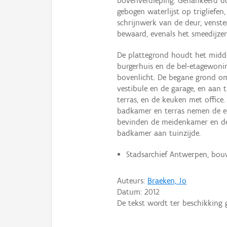
bovenverdieping. Geflankeerd d
gebogen waterlijst op trigliefe
schrijnwerk van de deur, venste
bewaard, evenals het smeedijzer
De plattegrond houdt het midde
burgerhuis en de bel-etagewonin
bovenlicht. De begane grond o
vestibule en de garage, en aan
terras, en de keuken met office
badkamer en terras nemen de ee
bevinden de meidenkamer en de 
badkamer aan tuinzijde.
Stadsarchief Antwerpen, bou
Auteurs:
Braeken, Jo
Datum:
2012
De tekst wordt ter beschikking 