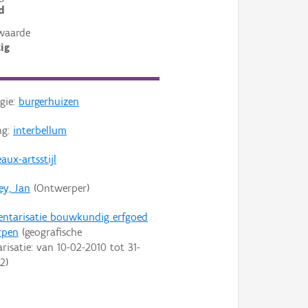
d
waarde
ig
gie:
burgerhuizen
ng:
interbellum
aux-artsstijl
ey, Jan
(Ontwerper)
entarisatie bouwkundig erfgoed
rpen
(geografische
arisatie: van
10-02-2010
tot
31-
22
)