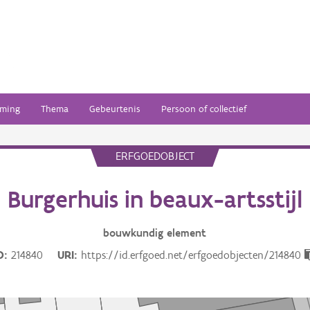
ming
Thema
Gebeurtenis
Persoon of collectief
ERFGOEDOBJECT
Burgerhuis in beaux-artsstijl
bouwkundig
element
D
214840
URI
https://id.erfgoed.net/erfgoedobjecten/214840