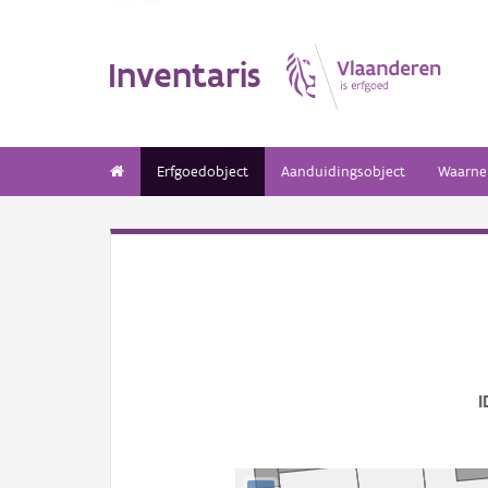
Inventaris
Erfgoedobject
Aanduidingsobject
Waarne
I