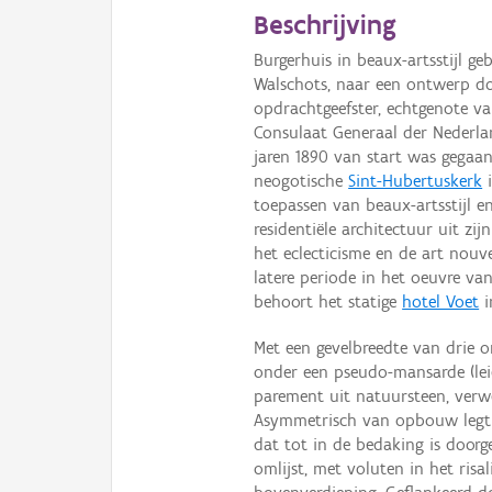
Beschrijving
Burgerhuis in beaux-artsstijl 
Walschots, naar een ontwerp doo
opdrachtgeefster, echtgenote v
Consulaat Generaal der Nederla
jaren 1890 van start was gegaan
neogotische
Sint-Hubertuskerk
i
toepassen van beaux-artsstijl en
residentiële architectuur uit zi
het eclecticisme en de art nouv
latere periode in het oeuvre van 
behoort het statige
hotel Voet
i
Met een gevelbreedte van drie o
onder een pseudo-mansarde (leien
parement uit natuursteen, verwe
Asymmetrisch van opbouw legt d
dat tot in de bedaking is doorg
omlijst, met voluten in het risal