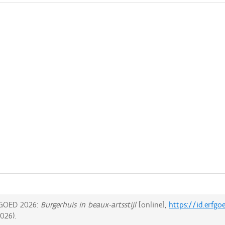
GOED 2026:
Burgerhuis in beaux-artsstijl
[online],
https://id.erfg
2026
).