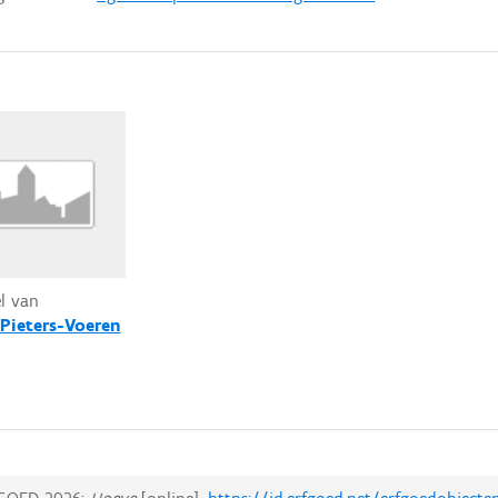
el van
-Pieters-Voeren