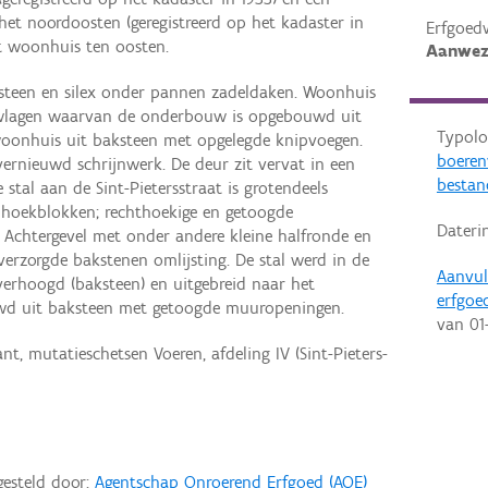
 het noordoosten (geregistreerd op het kadaster in
Erfgoed
t woonhuis ten oosten.
Aanwez
teen en silex onder pannen zadeldaken. Woonhuis
uwlagen waarvan de onderbouw is opgebouwd uit
Typolo
 woonhuis uit baksteen met opgelegde knipvoegen.
boere
rnieuwd schrijnwerk. De deur zit vervat in een
bestan
 stal aan de Sint-Pietersstraat is grotendeels
 hoekblokken; rechthoekige en getoogde
Dateri
 Achtergevel met onder andere kleine halfronde en
rzorgde bakstenen omlijsting. De stal werd in de
Aanvul
verhoogd (baksteen) en uitgebreid naar het
erfgoe
wd uit baksteen met getoogde muuropeningen.
van
01
t, mutatieschetsen Voeren, afdeling IV (Sint-Pieters-
gesteld door:
Agentschap Onroerend Erfgoed (AOE)