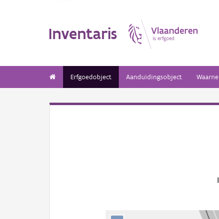
Inventaris
Erfgoedobject
Aanduidingsobject
Waarne