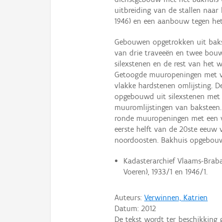
uitbreiding van de stallen naar
1946) en een aanbouw tegen he
Gebouwen opgetrokken uit baks
van drie traveeën en twee bo
silexstenen en de rest van het
Getoogde muuropeningen met ve
vlakke hardstenen omlijsting. De
opgebouwd uit silexstenen met
muuromlijstingen van baksteen.
ronde muuropeningen met een ve
eerste helft van de 20ste eeuw 
noordoosten. Bakhuis opgebou
Kadasterarchief Vlaams-Braban
Voeren), 1933/1 en 1946/1.
Auteurs:
Verwinnen, Katrien
Datum:
2012
De tekst wordt ter beschikking 