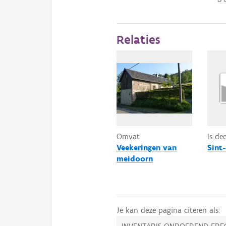
Relaties
Omvat
Is de
Veekeringen van
Sint
meidoorn
Je kan deze pagina citeren als: