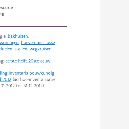
waarde
ig
gie:
bakhuizen
,
nwoningen
,
hoeven met losse
ddelen
,
stallen
,
wegkruisen
ng:
eerste helft 20ste eeuw
ling inventaris bouwkundig
d 2012
(ad hoc-inventarisatie:
-01-2012
tot
31-12-2012
)