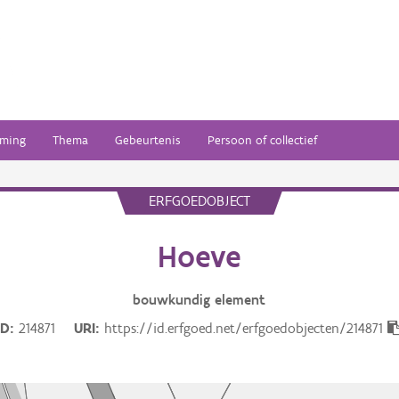
ming
Thema
Gebeurtenis
Persoon of collectief
ERFGOEDOBJECT
Hoeve
bouwkundig
element
ID
214871
URI
https://id.erfgoed.net/erfgoedobjecten/214871