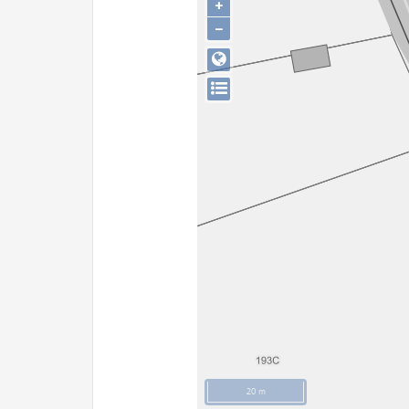
+
−
20 m