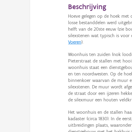
Beschrijving
Hoeve gelegen op de hoek met de
losse bestanddelen werd uitgebr
helft van de 20ste eeuw (zie b
silexstenen wat typisch is voor 
Voeren
).
Woonhuis ten zuiden (nok loodr
Pieterstraat de stallen met hoo
woonhuis staat een dienstgebou
en ten noordwesten. Op de hoek
binnenkoer waarvan de muur en
silexstenen. De muur wordt afg
de straat door een ijzeren hekk
de silexmuur een houten veldkru
Het woonhuis en de stallen haa
kadaster (circa 1830). In de eer
uitbreidingen plaats, waaronder
dienstgebouw met het bakhuis (g