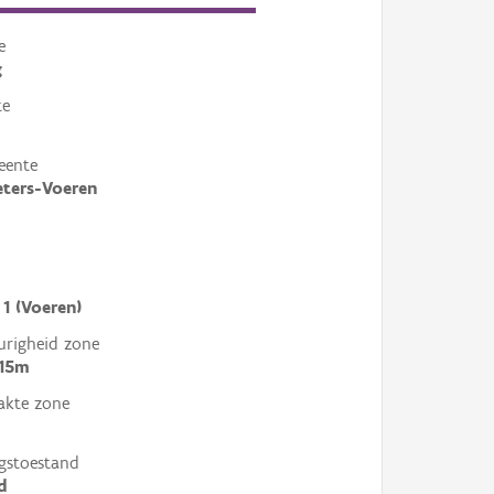
e
g
te
eente
eters-Voeren
 1 (Voeren)
righeid zone
 15m
akte zone
gstoestand
d