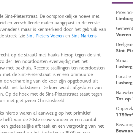
Provinci
 Sint-Pieterstraat. De oorspronkelijke hoeve met
Limbur
eid en verschillende malen aangepast in de eerste
Gemeen
ouwnaden), maar is kenmerkend door het gebruik van
Voeren
de streek (zie
Sint-Pieters-Voeren
en
Sint-Martens-
Deelgem
Sint-Pi
echt op de straat) met haaks hierop tegen de sint-
Straat
izolder. Ten noordoosten evenwijdig met het
Lusberg
w met bakhuis. Recente stallingen ten noordoosten
 met de Sint-Pieterstraat is er een ommuurde
Locatie
 de verharding van de koer zijn opgebouwd uit
Lusberg
edekt met bakstenen. De koer wordt afgesloten van
Nauwkeu
en. Op de hoek met de Sint-Pieterstraat staat tegen
Tot op
is met gietijzeren Christusbeeld.
Oppervl
ks hierop waren al aanwezig op het primitief
1 759m²
ste helft van de 20ste eeuw vonden er een aantal
Bewarin
 een gedeeltelijke afbraak en een vergroting van het
Bewaar
eregistreerd op het kadaster in 1933) en een