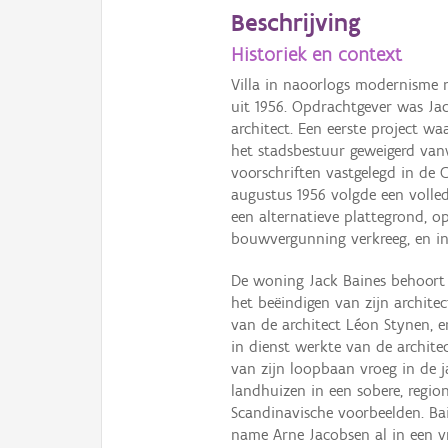
Beschrijving
Historiek en context
Villa in naoorlogs modernisme 
uit 1956. Opdrachtgever was Jac
architect. Een eerste project 
het stadsbestuur geweigerd va
voorschriften vastgelegd in de Co
augustus 1956 volgde een voll
een alternatieve plattegrond, o
bouwvergunning verkreeg, en in
De woning Jack Baines behoort
het beëindigen van zijn architec
van de architect Léon Stynen, en
in dienst werkte van de archite
van zijn loopbaan vroeg in de j
landhuizen in een sobere, regi
Scandinavische voorbeelden. B
name Arne Jacobsen al in een vr