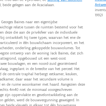
Antwe
1, beide gelegen aan de Acacialaan.
invent
1992
)
t Georges Baines naar een eigentijdse
ichtige relatie tussen de ruimten bestemd voor het
en deze die aan de privésfeer van de individuele
bij ontwikkelt hij twee types, waarvan het ene de
rticuleerd in één bouwlichaam incorporeert, en het
scheiden, onderling gekoppelde bouwvolumes. Tot
oegste ontwerp van de woning Jack Baines, dat zich
lattegrond, opgebouwd uit een west-oost
wee bouwlagen, en een noord-zuid georiënteerd
aag, ingeplant in de breedte van het perceel. Het
 de centrale traphal herbergt eetkamer, keuken,
adkamer, daar waar het secundaire volume is
 en de ruime woonkamer met haard. Aangezien deze
slechts 4m40 niet de minimaal voorgeschreven
e zijn oppervlakte en gevelontwikkeling aan de
on gelden, werd de bouwvergunning geweigerd. In
nes beide vleugels in elkaar tot één bouwmassa,