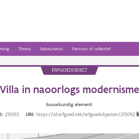
ming
Thema
Gebeurtenis
Persoon of collectief
ERFGOEDOBJECT
Villa in naoorlogs modernism
bouwkundig
element
D
215092
URI
https://id.erfgoed.net/erfgoedobjecten/215092