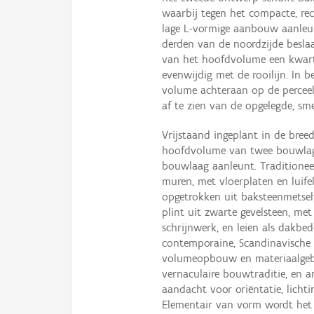
waarbij tegen het compacte, r
lage L-vormige aanbouw aanleunt
derden van de noordzijde beslaat
van het hoofdvolume een kwart
evenwijdig met de rooilijn. In 
volume achteraan op de perceel
af te zien van de opgelegde, sme
Vrijstaand ingeplant in de bree
hoofdvolume van twee bouwlag
bouwlaag aanleunt. Traditionee
muren, met vloerplaten en luif
opgetrokken uit baksteenmetsel
plint uit zwarte gevelsteen, me
schrijnwerk, en leien als dakbe
contemporaine, Scandinavische 
volumeopbouw en materiaalgebrui
vernaculaire bouwtraditie, en a
aandacht voor oriëntatie, licht
Elementair van vorm wordt he