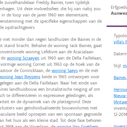
de zuivelhandelaar Freddy Baines, toen tijdelijk
Erfgoed
nhagen. Uit deze invloedssfeer, die hij van nabij zou
Aanwez
h in de loop van de jaren 1960 een elementaire,
ereenstemming met de specifieke eigenschappen van de
 de opdrachtgevers
Typolo
e niet minder dan negen landhuizen die Baines in de
villa'
t stand bracht. Behalve de woning Jack Baines, gaat
onventionele woning Lefebvre aan de Acacialaan
Dateri
, de
woning Scraeyen
uit 1960 aan de Della Faillelaan,
-vormige woning Cornet uit 1963 op de hoek van de
Stijl:
m
Pastoor de Conincklaan, de
woning Saeys
en de met
woning Jean Reypens
beide in 1965 ontworpen voor
Baines
gelegen aan de Della Faillelaan. Naar het einde van
aines landhuisbouw een brutalistische neiging af om
Herinv
h te differentiëren in expressieve geledingen, als
Nieuw-
iteit en de dynamiek van de plattegrond. Deze
(Antwe
 clusters van geïndividualiseerde bouwvolumes met
invent
rnaculaire beeld oproepen van een spontaan gegroeide
12-201
an het huis als een kleine stad. Tot deze fase behoren
Invent
it 1968 aan de Vijverlaan, de
woning Van Goethem