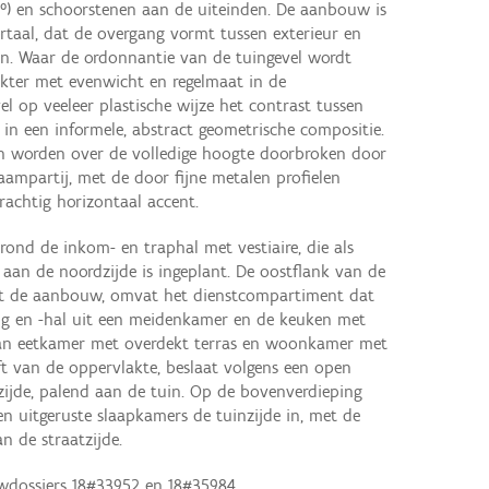
0°) en schoorstenen aan de uiteinden. De aanbouw is
ortaal, dat de overgang vormt tussen exterieur en
ein. Waar de ordonnantie van de tuingevel wordt
kter met evenwicht en regelmaat in de
el op veeleer plastische wijze het contrast tussen
 in een informele, abstract geometrische compositie.
 worden over de volledige hoogte doorbroken door
raampartij, met de door fijne metalen profielen
rachtig horizontaal accent.
rond de inkom- en traphal met vestiaire, die als
l aan de noordzijde is ingeplant. De oostflank van de
t de aanbouw, omvat het dienstcompartiment dat
ng en -hal uit een meidenkamer en de keuken met
 van eetkamer met overdekt terras en woonkamer met
ft van de oppervlakte, beslaat volgens een open
zijde, palend aan de tuin. Op de bovenverdieping
 uitgeruste slaapkamers de tuinzijde in, met de
 de straatzijde.
wdossiers 18#33952 en 18#35984.