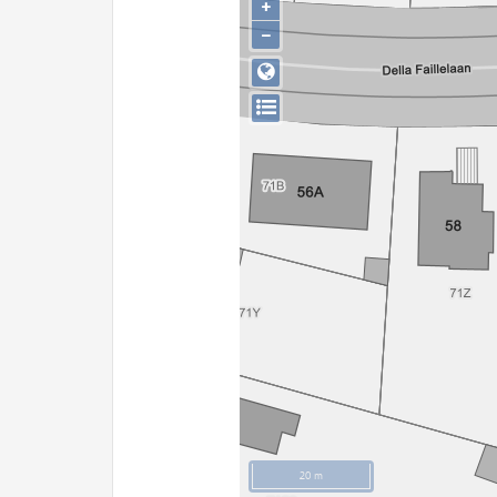
+
−
20 m