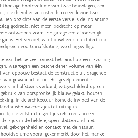
echthoekige hoofdvolume van twee bouwlagen, een
, die de volledige oostzijde en een kleine twee
. Ten opzichte van de eerste versie is de inplanting
slag gedraaid, niet meer loodrecht op maar
beide ontwerpen vormt de garage een afzonderlijk
sgrens. Het verzoek van bouwheer en architect om
edijzeren voortuinafsluiting, werd ingewilligd.
dte van het perceel, omvat het landhuis een L-vormig
en, waartegen een bescheidener volume van één
l van opbouw bestaat de constructie uit dragende
els van gewapend beton. Het gevelparement is
werk in halfsteens verband, witgeschilderd op een
t gebruik van oorspronkelijk blauw gelakt, houten
dekking. In de architectuur komt de invloed van de
landhuisbouw enerzijds tot uiting in
k, die volstrekt eigentijds refereren aan een
nderzijds in de heldere, open plattegrond met
inval, geborgenheid en contact met de natuur.
t hoofdvolume vooral gekenmerkt door het manke