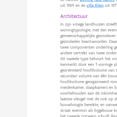
uit 1969 en de
villa Klein
uit 197
Architectuur
In zijn vroege landhuizen streef
woningtypologie, met een evenw
gemeenschappelijke gezinsleven 
gezinsleden beantwoorden. Daar
twee componenten onderling gea
andere vertrekt van twee onder
dit tweede type behoort het vr
kenmerkt door een T-vormige p
georiënteerd hoofdvolume van t
secundair volume van één bouwl
hoofdvolume georganiseerd rond
meidenkamer, slaapkamers en b
voorbehouden aan de inkomhal
laatste vleugel met de nok op 
bouwhoogte bereikte, en vanweg
straat evenmin als bijgebouw k
het tweede ontwerp schuift Bai