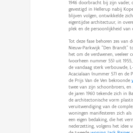
1946 doorbracht bij zijn vader, 
gevestigd in Hellerup nabij Kope
blijven volgen, ontwikkelde zic
eigentijdse architectuur, in ov
plek en de persoonlijkheid van
Tot deze fase behoren zes van d
Nieuw-Parkwijk "Den Brandt" to
het om de verdwenen, veeleer c
(voorheen nummer 55) uit 1955
de vandaag sterk verbouwde, L
Acacialaan (nummer 57) en de 
de Prijs Van de Ven bekroonde
twee van zijn schoonbroers, en 
de jaren 1960 tekende zich in B
de architectonische vorm plastisc
veruitwendiging van de complex
woningen manifesteren zich als
een eigen bedaking, die het ve
nederzetting, volgens het idee v
de tweede
woning Jack Baines
u