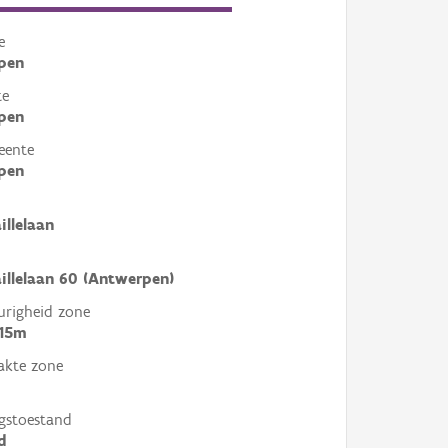
e
pen
te
pen
eente
pen
illelaan
aillelaan 60 (Antwerpen)
righeid zone
 15m
akte zone
gstoestand
d