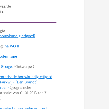
waarde
ig
gie:
s (bouwkundig erfgoed)
ng:
na WO II
odernisme
, Georges
(Ontwerper)
entarisatie bouwkundig erfgoed
Parkwijk "Den Brandt"
rpen)
(geografische
arisatie: van
01-01-2013
tot
31-
4
)
arisatie bouwkundig erfgoed