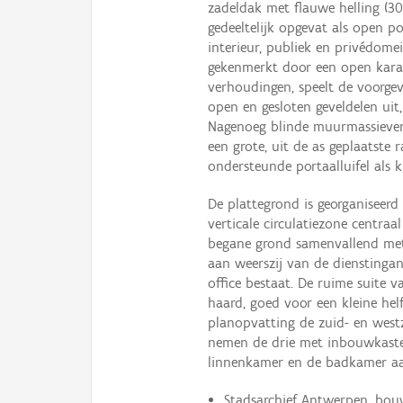
zadeldak met flauwe helling (3
gedeeltelijk opgevat als open p
interieur, publiek en privédom
gekenmerkt door een open kara
verhoudingen, speelt de voorgev
open en gesloten geveldelen uit,
Nagenoeg blinde muurmassieven
een grote, uit de as geplaatste 
ondersteunde portaalluifel als k
De plattegrond is georganiseerd 
verticale circulatiezone centraa
begane grond samenvallend me
aan weerszij van de dienstinga
office bestaat. De ruime suite
haard, goed voor een kleine hel
planopvatting de zuid- en west
nemen de drie met inbouwkasten
linnenkamer en de badkamer aan
Stadsarchief Antwerpen, bou