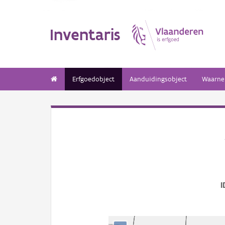
Inventaris
Erfgoedobject
Aanduidingsobject
Waarne
I