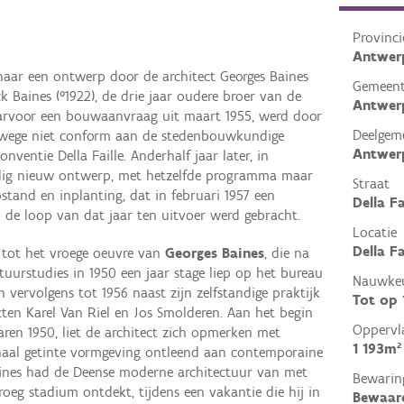
Provinci
Antwer
naar een ontwerp door de architect Georges Baines
Gemeen
k Baines (°1922), de drie jaar oudere broer van de
Antwer
waarvoor een bouwaanvraag uit maart 1955, werd door
Deelgem
nwege niet conform aan de stedenbouwkundige
Antwer
nventie Della Faille. Anderhalf jaar later, in
edig nieuw ontwerp, met hetzelfde programma maar
Straat
pstand en inplanting, dat in februari 1957 een
Della Fa
 de loop van dat jaar ten uitvoer werd gebracht.
Locatie
Della F
 tot het vroege oeuvre van
Georges Baines
, die na
tuurstudies in 1950 een jaar stage liep op het bureau
Nauwkeu
 vervolgens tot 1956 naast zijn zelfstandige praktijk
Tot op
cten Karel Van Riel en Jos Smolderen. Aan het begin
Oppervl
aren 1950, liet de architect zich opmerken met
1 193m²
onaal getinte vormgeving ontleend aan contemporaine
aines had de Deense moderne architectuur van met
Bewarin
oeg stadium ontdekt, tijdens een vakantie die hij in
Bewaar