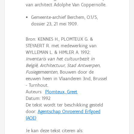
van architect Adolphe Van Coppernolle.
Gemeente-archief Berchem, O.1/5,
dossier 23, 21 mei 1909.
Bron: KENNES H., PLOMTEUX G. &
STEYAERT R. met medewerking van
WYLLEMAN L. & HIMLER A. 1992:
Inventaris van het cultuurbezit in
België, Architectuur, Stad Antwerpen,
Fusiegemeenten
, Bouwen door de
eeuwen heen in Vlaanderen 3nd, Brussel
- Turnhout.
Auteurs:
Plomteux, Greet
Datum:
1992
De tekst wordt ter beschikking gesteld
door:
Agentschap Onroerend Erfgoed
(AOE)
Je kan deze tekst citeren als: