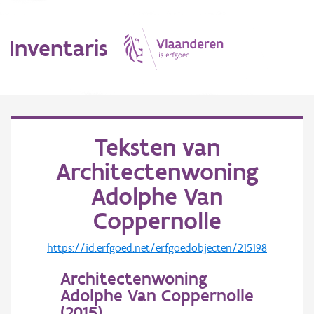
Inventaris
MENU
Teksten van
Architectenwoning
Erfgoedobject
Adolphe Van
Aanduidingsobject
Coppernolle
Waarneming
https://id.erfgoed.net/erfgoedobjecten/215198
Thema
Architectenwoning
Adolphe Van Coppernolle
Gebeurtenis
(
2015
)