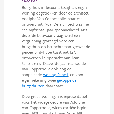
Persoon of collectief
Burgerhuis in beaux-artsstijl, als eigen
woning opgetrokken door de architect
Downloads
Adolphe Van Coppernolle, naar een
ontwerp uit 1909. De architect was hier
Hergebruik
een vijftiental jaar gedomicilieerd. Met
dezelfde bouwaanvraag werd een
Aanmelden
vergunning gevraagd voor een
burgerhuis op het achteraan grenzende
perceel Sint-Hubertusstraat 127,
ontworpen in opdracht van Jean
Schellekens. Datzelfde jaar realiseerde
Van Coppernolle ook nog de
aanpalende
woning Panesi
, en voor
eigen rekening twee
gekoppelde
burgerhuizen
daarnaast.
Deze groep woningen is representatief
voor het vroege oeuvre van Adolphe
Van Coppernolle, wiens carrière begin
jaren 1900 van start ging. Vóór 1910