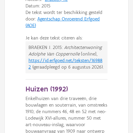
Datum:
2015
De tekst wordt ter beschikking gesteld
door:
Agentschap Onroerend Erfgoed
(AOE)
Je kan deze tekst citeren als:
BRAEKEN J.
2015:
Architectenwoning
Adolphe Van Coppernolle
[online],
https://id.erfgoed.net/teksten/16988
2
(geraadpleegd op
6 augustus 2026
).
Huizen (
1992
)
Enkelhuizen van drie traveeën, drie
bouwlagen en souterrain, van omstreeks
1910; de nummers 46, 48 en 52 met neo-
Lodewijk XVI-allures, nummer 50 met
art-nouveau-inslag, waarvoor
bouwaanvraag van 1909 naar ontwerp