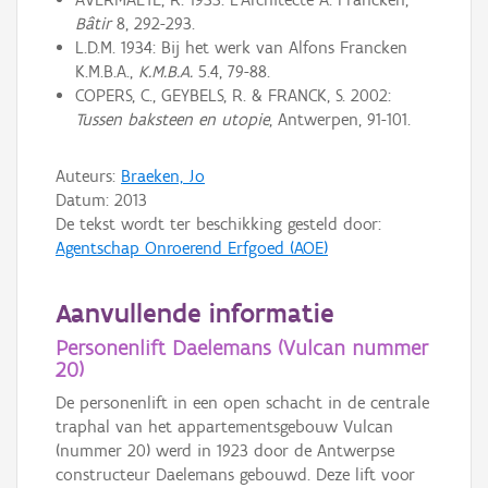
Bâtir
8, 292-293.
L.D.M. 1934: Bij het werk van Alfons Francken
K.M.B.A.,
K.M.B.A.
5.4, 79-88.
COPERS, C., GEYBELS, R. & FRANCK, S. 2002:
Tussen baksteen en utopie
, Antwerpen, 91-101.
Auteurs:
Braeken, Jo
Datum:
2013
De tekst wordt ter beschikking gesteld door:
Agentschap Onroerend Erfgoed (AOE)
Aanvullende informatie
Personenlift Daelemans (Vulcan nummer
20)
De personenlift in een open schacht in de centrale
traphal van het appartementsgebouw Vulcan
(nummer 20) werd in 1923 door de Antwerpse
constructeur Daelemans gebouwd. Deze lift voor