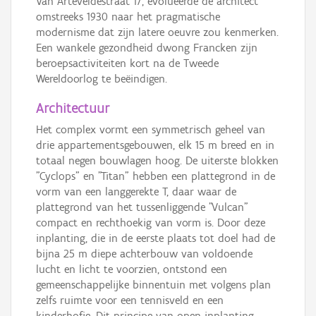
Van Arteveldestraat 17, evolueerde de architect
omstreeks 1930 naar het pragmatische
modernisme dat zijn latere oeuvre zou kenmerken.
Een wankele gezondheid dwong Francken zijn
beroepsactiviteiten kort na de Tweede
Wereldoorlog te beëindigen.
Architectuur
Het complex vormt een symmetrisch geheel van
drie appartementsgebouwen, elk 15 m breed en in
totaal negen bouwlagen hoog. De uiterste blokken
"Cyclops" en "Titan" hebben een plattegrond in de
vorm van een langgerekte T, daar waar de
plattegrond van het tussenliggende "Vulcan"
compact en rechthoekig van vorm is. Door deze
inplanting, die in de eerste plaats tot doel had de
bijna 25 m diepe achterbouw van voldoende
lucht en licht te voorzien, ontstond een
gemeenschappelijke binnentuin met volgens plan
zelfs ruimte voor een tennisveld en een
kinderhofje. Dit principe van open inplanting