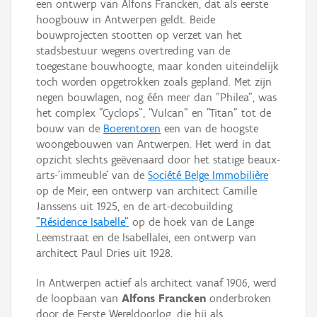
een ontwerp van Alfons Francken, dat als eerste
hoogbouw in Antwerpen geldt. Beide
bouwprojecten stootten op verzet van het
stadsbestuur wegens overtreding van de
toegestane bouwhoogte, maar konden uiteindelijk
toch worden opgetrokken zoals gepland. Met zijn
negen bouwlagen, nog één meer dan "Philea", was
het complex "Cyclops", "Vulcan" en "Titan" tot de
bouw van de
Boerentoren
een van de hoogste
woongebouwen van Antwerpen. Het werd in dat
opzicht slechts geëvenaard door het statige beaux-
arts-'immeuble’ van de
Société Belge Immobilière
op de Meir, een ontwerp van architect Camille
Janssens uit 1925, en de art-decobuilding
"Résidence Isabelle"
op de hoek van de Lange
Leemstraat en de Isabellalei, een ontwerp van
architect Paul Dries uit 1928.
In Antwerpen actief als architect vanaf 1906, werd
de loopbaan van
Alfons Francken
onderbroken
door de Eerste Wereldoorlog, die hij als