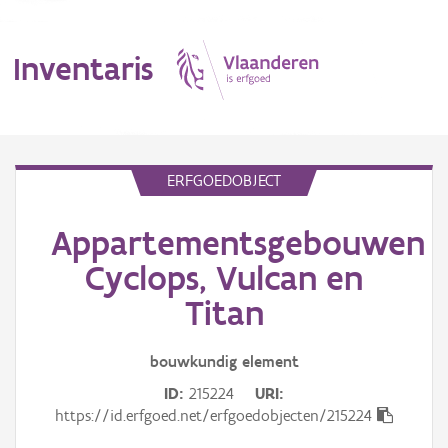
Inventaris
MENU
ERFGOEDOBJECT
Appartementsgebouwen
Erfgoedobject
Cyclops, Vulcan en
Aanduidingsobject
Titan
Waarneming
bouwkundig
element
Thema
ID
215224
URI
https://id.erfgoed.net/erfgoedobjecten/215224
Gebeurtenis