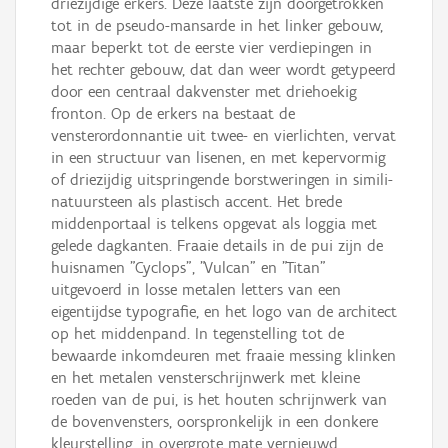
driezijdige erkers. Deze laatste zijn doorgetrokken
tot in de pseudo-mansarde in het linker gebouw,
maar beperkt tot de eerste vier verdiepingen in
het rechter gebouw, dat dan weer wordt getypeerd
door een centraal dakvenster met driehoekig
fronton. Op de erkers na bestaat de
vensterordonnantie uit twee- en vierlichten, vervat
in een structuur van lisenen, en met kepervormig
of driezijdig uitspringende borstweringen in simili-
natuursteen als plastisch accent. Het brede
middenportaal is telkens opgevat als loggia met
gelede dagkanten. Fraaie details in de pui zijn de
huisnamen "Cyclops", "Vulcan" en "Titan"
uitgevoerd in losse metalen letters van een
eigentijdse typografie, en het logo van de architect
op het middenpand. In tegenstelling tot de
bewaarde inkomdeuren met fraaie messing klinken
en het metalen vensterschrijnwerk met kleine
roeden van de pui, is het houten schrijnwerk van
de bovenvensters, oorspronkelijk in een donkere
kleurstelling, in overgrote mate vernieuwd.