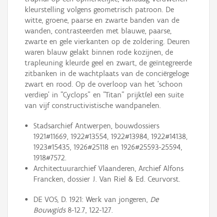
kleurstelling volgens geometrisch patroon. De
witte, groene, paarse en zwarte banden van de
wanden, contrasteerden met blauwe, paarse,
zwarte en gele vierkanten op de zoldering. Deuren
waren blauw gelakt binnen rode kozijnen, de
trapleuning kleurde geel en zwart, de geïntegreerde
zitbanken in de wachtplaats van de conciërgeloge
zwart en rood. Op de overloop van het ‘schoon
verdiep’ in "Cyclops" en "Titan" prijkt(e) een suite
van vijf constructivistische wandpanelen.
Stadsarchief Antwerpen, bouwdossiers
1921#11669, 1922#13554, 1922#13984, 1922#14138,
1923#15435, 1926#25118 en 1926#25593-25594,
1918#7572.
Architectuurarchief Vlaanderen, Archief Alfons
Francken, dossier J. Van Riel & Ed. Ceurvorst.
DE VOS, D. 1921: Werk van jongeren,
De
Bouwgids
8-12.7, 122-127.