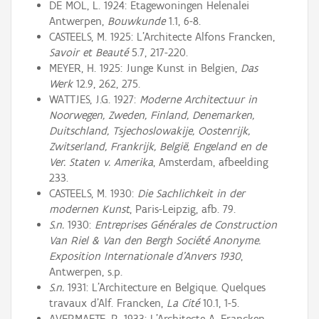
DE MOL, L. 1924: Etagewoningen Helenalei
Antwerpen,
Bouwkunde
1.1, 6-8.
CASTEELS, M. 1925: L’Architecte Alfons Francken,
Savoir et Beauté
5.7, 217-220.
MEYER, H. 1925: Junge Kunst in Belgien,
Das
Werk
12.9, 262, 275.
WATTJES, J.G. 1927:
Moderne Architectuur in
Noorwegen, Zweden, Finland, Denemarken,
Duitschland, Tsjechoslowakije, Oostenrijk,
Zwitserland, Frankrijk, België, Engeland en de
Ver. Staten v. Amerika
, Amsterdam, afbeelding
233.
CASTEELS, M. 1930:
Die Sachlichkeit in der
modernen Kunst
, Paris-Leipzig, afb. 79.
S.n.
1930:
Entreprises Générales de Construction
Van Riel & Van den Bergh Société Anonyme.
Exposition Internationale d’Anvers 1930
,
Antwerpen, s.p.
S.n.
1931: L’Architecture en Belgique. Quelques
travaux d’Alf. Francken,
La Cité
10.1, 1-5.
AVERMAETE, R. 1933: L’Architecte A. Francken,