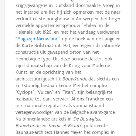
krijgsgevangene in Duitsland doormaakte. Vroeg in
het interbellum liet hij zich opmerken met de naar
verluidt eerste hoogbouw in Antwerpen, het hoger
vermelde appartementsgebouw "Philea" in de
Helenalei uit 1920, en met het vandaag verdwenen
"Magazijn Nieuwland"
op de hoek van de Lange en
de Korte Brilstraat uit 1921, een eigentijds rationele
constructie uit gewapend beton van het
Hennebique-type. Uit deze periode dateert ook
zijn lidmaatschap van de Kring voor Moderne
Kunst, en de oprichting van het
architectuurtijdschrift
Bouwkunde
dat slechts een
kortstondig bestaan kende. Met het complex
"Cyclops", "Vulcan" en "Titan", zijn belangrijkste
realisatie tot dan, verwierf Alfons Francken een
internationale reputatie als vooraanstaand
vertegenwoordiger van de Belgische avant-garde.
Na binnenlandse artikels in
De Bouwgids
,
Bouwkunde
en
Savoir et Beauté
, publiceerde
Bauhaus-architect Hannes Meyer het complex in