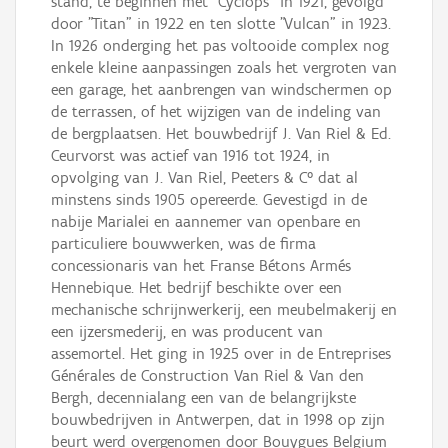
stand, te beginnen met "Cyclops" in 1921, gevolgd
door "Titan" in 1922 en ten slotte "Vulcan" in 1923.
In 1926 onderging het pas voltooide complex nog
enkele kleine aanpassingen zoals het vergroten van
een garage, het aanbrengen van windschermen op
de terrassen, of het wijzigen van de indeling van
de bergplaatsen. Het bouwbedrijf J. Van Riel & Ed.
Ceurvorst was actief van 1916 tot 1924, in
opvolging van J. Van Riel, Peeters & C° dat al
minstens sinds 1905 opereerde. Gevestigd in de
nabije Marialei en aannemer van openbare en
particuliere bouwwerken, was de firma
concessionaris van het Franse Bétons Armés
Hennebique. Het bedrijf beschikte over een
mechanische schrijnwerkerij, een meubelmakerij en
een ijzersmederij, en was producent van
assemortel. Het ging in 1925 over in de Entreprises
Générales de Construction Van Riel & Van den
Bergh, decennialang een van de belangrijkste
bouwbedrijven in Antwerpen, dat in 1998 op zijn
beurt werd overgenomen door Bouygues Belgium