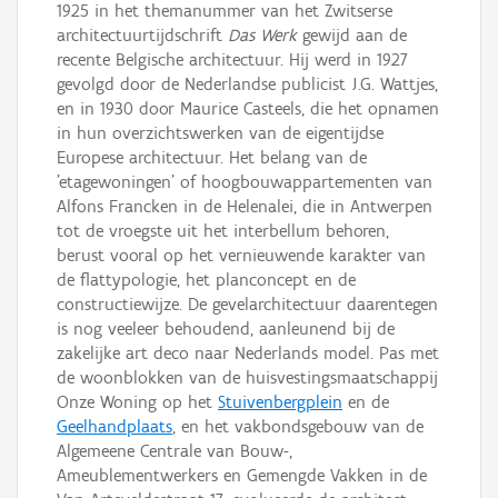
1925 in het themanummer van het Zwitserse
architectuurtijdschrift
Das Werk
gewijd aan de
recente Belgische architectuur. Hij werd in 1927
gevolgd door de Nederlandse publicist J.G. Wattjes,
en in 1930 door Maurice Casteels, die het opnamen
in hun overzichtswerken van de eigentijdse
Europese architectuur. Het belang van de
'etagewoningen' of hoogbouwappartementen van
Alfons Francken in de Helenalei, die in Antwerpen
tot de vroegste uit het interbellum behoren,
berust vooral op het vernieuwende karakter van
de flattypologie, het planconcept en de
constructiewijze. De gevelarchitectuur daarentegen
is nog veeleer behoudend, aanleunend bij de
zakelijke art deco naar Nederlands model. Pas met
de woonblokken van de huisvestingsmaatschappij
Onze Woning op het
Stuivenbergplein
en de
Geelhandplaats
, en het vakbondsgebouw van de
Algemeene Centrale van Bouw-,
Ameublementwerkers en Gemengde Vakken in de