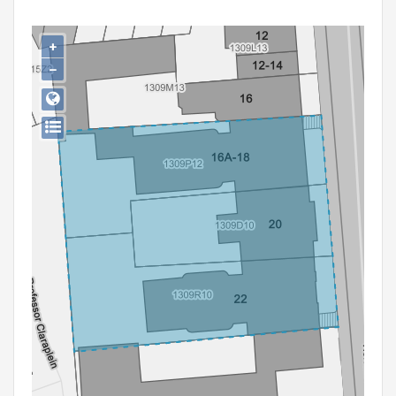
Persoon of collectief
+
Downloads
−
Hergebruik
Aanmelden