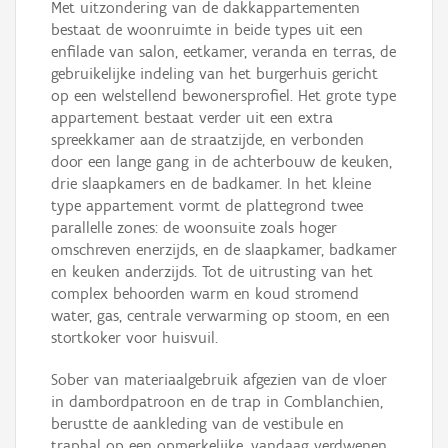
Met uitzondering van de dakkappartementen
bestaat de woonruimte in beide types uit een
enfilade van salon, eetkamer, veranda en terras, de
gebruikelijke indeling van het burgerhuis gericht
op een welstellend bewonersprofiel. Het grote type
appartement bestaat verder uit een extra
spreekkamer aan de straatzijde, en verbonden
door een lange gang in de achterbouw de keuken,
drie slaapkamers en de badkamer. In het kleine
type appartement vormt de plattegrond twee
parallelle zones: de woonsuite zoals hoger
omschreven enerzijds, en de slaapkamer, badkamer
en keuken anderzijds. Tot de uitrusting van het
complex behoorden warm en koud stromend
water, gas, centrale verwarming op stoom, en een
stortkoker voor huisvuil.
Sober van materiaalgebruik afgezien van de vloer
in dambordpatroon en de trap in Comblanchien,
berustte de aankleding van de vestibule en
traphal op een opmerkelijke, vandaag verdwenen