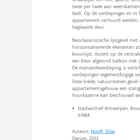
twee per twee aan weerskanten 
leidt. Op de verdiepingen en in 
appartement verhuurd werden; t
beglaasde deur.
Neoclassicistische lijstgevel me
horizontaliserende elementen z
kroonlijst. Accent op de centra
een klein afgerond balkon met i
De mansardeverdieping is verli
verdiepingen segementbogige ve
Deze brede, natuurstenen gevel
appartementsgebouw een statig 
huurkazerne kan beschouwd wo
Stadsarchief Antwerpen, Bouw
67484 .
Auteurs:
Hooft, Elise
Datum:
2013