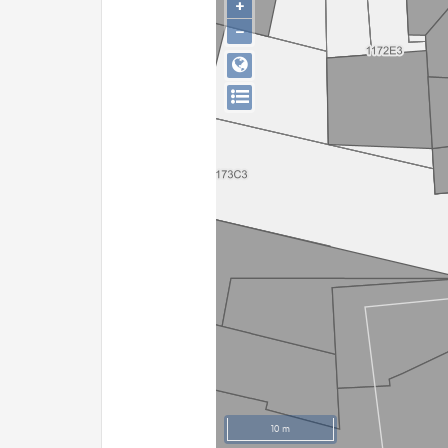
+
−
10 m