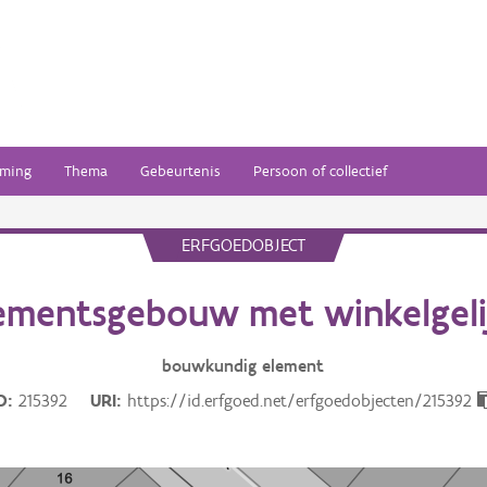
ming
Thema
Gebeurtenis
Persoon of collectief
ERFGOEDOBJECT
mentsgebouw met winkelgeli
bouwkundig
element
D
215392
URI
https://id.erfgoed.net/erfgoedobjecten/215392