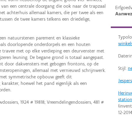
van een centrale doorgang die ook naar de trapzaal
Erfgoed
het achterhuis allemaal kamers, die per twee als een
Aanwez
ussen de twee kamers telkens een driedelige,
Typolo
t een natuurstenen parement en klassieke
winkel
oals doorlopende onderdorpels en een houten
le travee met op elke verdieping een deurvenster met
Dateri
jzeren leuning. De begane grond is totaal aangepast.
cht door dakvensters met gebogen frontons, op de
Stijl:
ne
nsteropeningen, allemaal met vernieuwd schrijnwerk.
 met symmetrische opbouw geeft dit
Jespers
karakter, hoewel het pand eigenlijk als een
rden.
Herinv
statio
dossiers, 1924 # 19818; Vreemdelingendossiers, 481 #
(invent
12-201