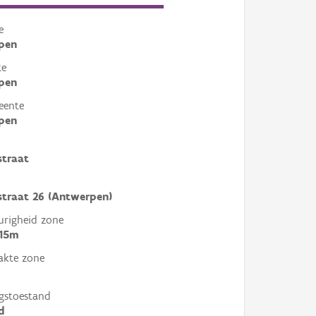
e
pen
te
pen
eente
pen
straat
straat 26 (Antwerpen)
righeid zone
 15m
akte zone
gstoestand
d