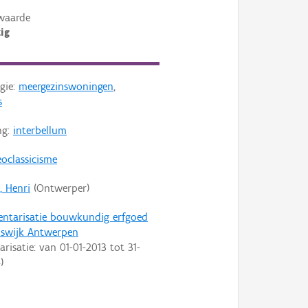
waarde
ig
gie:
meergezinswoningen
,
s
ng:
interbellum
oclassicisme
, Henri
(Ontwerper)
entarisatie bouwkundig erfgoed
nswijk Antwerpen
arisatie: van
01-01-2013
tot
31-
4
)