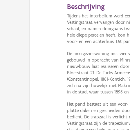
Beschrijving
Tijdens het interbellum werd ee
Vestingstraat vervangen door 
schaal, en namen doorgaans twe
hele diepe percelen heeft, kon
voor- en een achterhuis. Dit pa
De meergezinswoning met vier 
gebouwd in opdracht van Mihran
nieuwbouw laat realiseren door
Bloerstraat 21. De Turks-Arme
(Constantinopel, 1861-Kontich, 1
zich na zijn huwelijk met Makrin
in de stad, waar tussen 1896 en
Het pand bestaat uit een voor
platte daken en gescheiden doo
bedient. De trapzaal is verlich
Vestingstraat zijn de trapeziu
straatzijde een hele aparte, sc