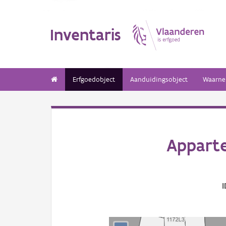
Inventaris
Erfgoedobject
Aanduidingsobject
Waarne
Apparte
I