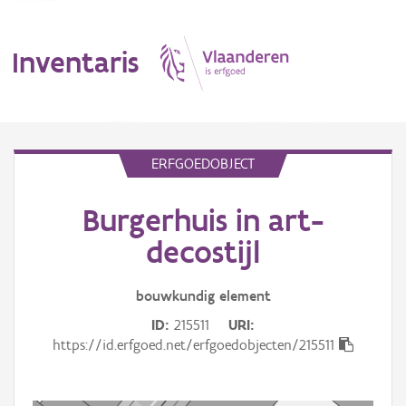
Inventaris
MENU
ERFGOEDOBJECT
Burgerhuis in art-
Erfgoedobject
decostijl
Aanduidingsobject
bouwkundig
element
Waarneming
ID
215511
URI
Thema
https://id.erfgoed.net/erfgoedobjecten/215511
Gebeurtenis