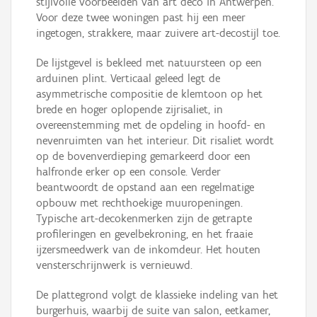
stijlvolle voorbeelden van art deco in Antwerpen.
Voor deze twee woningen past hij een meer
ingetogen, strakkere, maar zuivere art-decostijl toe.
De lijstgevel is bekleed met natuursteen op een
arduinen plint. Verticaal geleed legt de
asymmetrische compositie de klemtoon op het
brede en hoger oplopende zijrisaliet, in
overeenstemming met de opdeling in hoofd- en
nevenruimten van het interieur. Dit risaliet wordt
op de bovenverdieping gemarkeerd door een
halfronde erker op een console. Verder
beantwoordt de opstand aan een regelmatige
opbouw met rechthoekige muuropeningen.
Typische art-decokenmerken zijn de getrapte
profileringen en gevelbekroning, en het fraaie
ijzersmeedwerk van de inkomdeur. Het houten
vensterschrijnwerk is vernieuwd.
De plattegrond volgt de klassieke indeling van het
burgerhuis, waarbij de suite van salon, eetkamer,