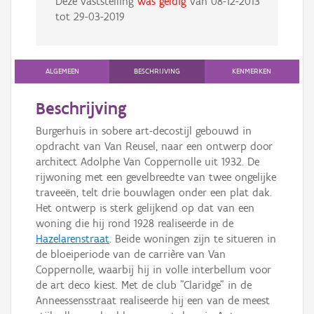
Deze vaststelling
was geldig
van
08-12-2013
tot
29-03-2019
ALGEMEEN
BESCHRIJVING
KENMERKEN
Beschrijving
Burgerhuis in sobere art-decostijl gebouwd in
opdracht van Van Reusel, naar een ontwerp door
architect Adolphe Van Coppernolle uit 1932. De
rijwoning met een gevelbreedte van twee ongelijke
traveeën, telt drie bouwlagen onder een plat dak.
Het ontwerp is sterk gelijkend op dat van een
woning die hij rond 1928 realiseerde in de
Hazelarenstraat
. Beide woningen zijn te situeren in
de bloeiperiode van de carrière van Van
Coppernolle, waarbij hij in volle interbellum voor
de art deco kiest. Met de club "Claridge" in de
Anneessensstraat realiseerde hij een van de meest