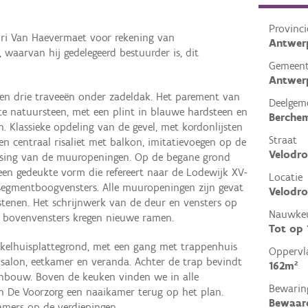
Provinci
enri Van Haevermaet voor rekening van
Antwer
waarvan hij gedelegeerd bestuurder is, dit
Gemeen
Antwer
en drie traveeën onder zadeldak. Het parement van
Deelgem
itte natuursteen, met een plint in blauwe hardsteen en
Berche
n. Klassieke opdeling van de gevel, met kordonlijsten
Straat
n centraal risaliet met balkon, imitatievoegen op de
Velodr
atsing van de muuropeningen. Op de begane grond
een gedeukte vorm die refereert naar de Lodewijk XV-
Locatie
n segmentboogvensters. Alle muuropeningen zijn gevat
Velodro
tstenen. Het schrijnwerk van de deur en vensters op
Nauwkeu
e bovenvensters kregen nieuwe ramen.
Tot op
nkelhuisplattegrond, met een gang met trappenhuis
Oppervl
n salon, eetkamer en veranda. Achter de trap bevindt
162m²
aanbouw. Boven de keuken vinden we in alle
Bewarin
 De Voorzorg een naaikamer terug op het plan.
Bewaar
mers op de verdiepingen.