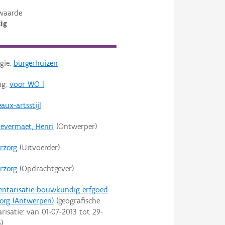
waarde
ig
gie:
burgerhuizen
ng:
voor WO I
aux-artsstijl
evermaet, Henri
(Ontwerper)
rzorg
(Uitvoerder)
rzorg
(Opdrachtgever)
entarisatie bouwkundig erfgoed
org (Antwerpen)
(geografische
arisatie: van
01-07-2013
tot
29-
6
)