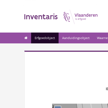
Inventaris
Erfgoedobject
Aanduidingsobject
Waarne
I