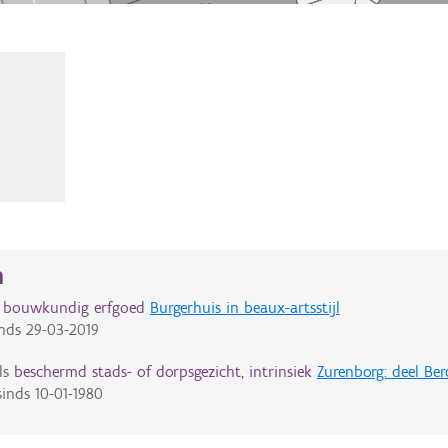
n
d bouwkundig erfgoed
Burgerhuis in beaux-artsstijl
nds
29-03-2019
ls
beschermd stads- of dorpsgezicht, intrinsiek
Zurenborg: deel Be
inds
10-01-1980