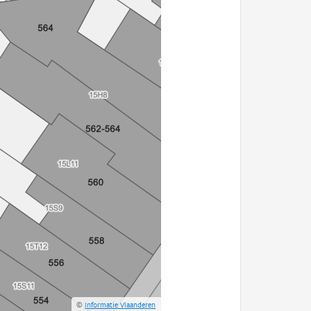
©
Informatie Vlaanderen