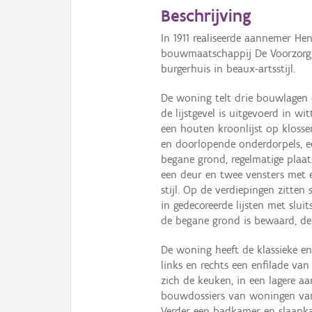
Beschrijving
In 1911 realiseerde aannemer H
bouwmaatschappij De Voorzorg, 
burgerhuis in beaux-artsstijl.
De woning telt drie bouwlagen 
de lijstgevel is uitgevoerd in w
een houten kroonlijst op klosse
en doorlopende onderdorpels, ee
begane grond, regelmatige pla
een deur en twee vensters met 
stijl. Op de verdiepingen zitte
in gedecoreerde lijsten met slui
de begane grond is bewaard, d
De woning heeft de klassieke e
links en rechts een enfilade va
zich de keuken, in een lagere 
bouwdossiers van woningen van
Verder een badkamer en slaapka