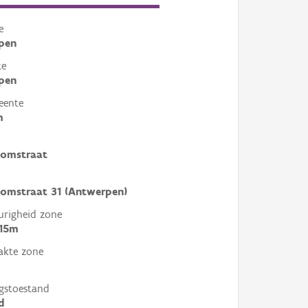
e
pen
te
pen
eente
m
oomstraat
omstraat 31 (Antwerpen)
righeid zone
 15m
akte zone
gstoestand
d