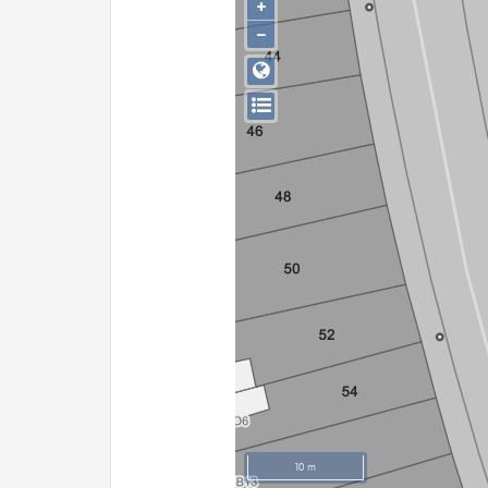
+
−
10 m