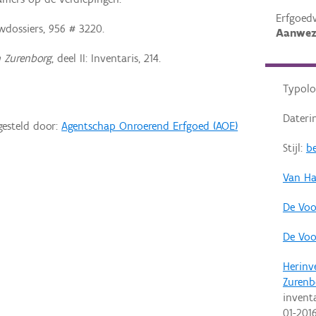
Erfgoed
dossiers, 956 # 3220.
Aanwez
 Zurenborg
, deel II: Inventaris, 214.
Typolo
Dateri
gesteld door:
Agentschap Onroerend Erfgoed (AOE)
Stijl:
be
Van Ha
De Voo
De Voo
Herinv
Zurenb
invent
01-201