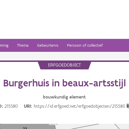
ming
Thema
Gebeurtenis
Persoon of collectief
ERFGOEDOBJECT
Burgerhuis in beaux-artsstijl
bouwkundig
element
D
215580
URI
https://id.erfgoed.net/erfgoedobjecten/215580