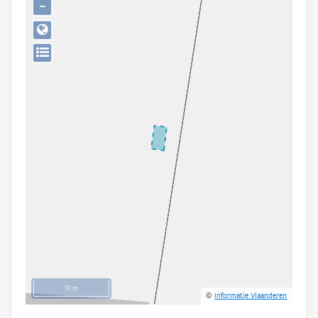
−
Persoon of collectief
Downloads
Hergebruik
Aanmelden
10 m
©
Informatie Vlaanderen