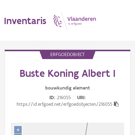
Inventaris
MENU
ERFGOEDOBJECT
Buste Koning Albert I
Erfgoedobject
Aanduidingsobject
bouwkundig
element
ID
216055
URI
Waarneming
https://id.erfgoed.net/erfgoedobjecten/216055
Thema
Gebeurtenis
+