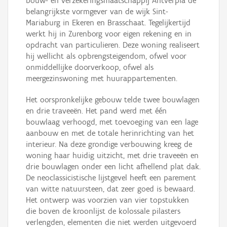
bouw- en verzekeringsmaatschappij Antverpia de
belangrijkste vormgever van de wijk Sint-
Mariaburg in Ekeren en Brasschaat. Tegelijkertijd
werkt hij in Zurenborg voor eigen rekening en in
opdracht van particulieren. Deze woning realiseert
hij wellicht als opbrengsteigendom, ofwel voor
onmiddellijke doorverkoop, ofwel als
meergezinswoning met huurappartementen.
Het oorspronkelijke gebouw telde twee bouwlagen
en drie traveeën. Het pand werd met één
bouwlaag verhoogd, met toevoeging van een lage
aanbouw en met de totale herinrichting van het
interieur. Na deze grondige verbouwing kreeg de
woning haar huidig uitzicht, met drie traveeën en
drie bouwlagen onder een licht afhellend plat dak.
De neoclassicistische lijstgevel heeft een parement
van witte natuursteen, dat zeer goed is bewaard.
Het ontwerp was voorzien van vier topstukken
die boven de kroonlijst de kolossale pilasters
verlengden, elementen die niet werden uitgevoerd