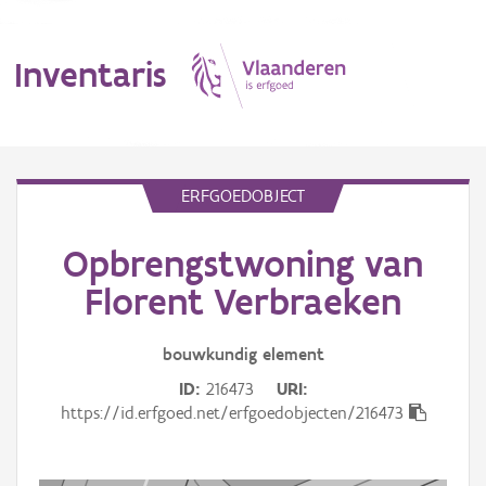
Inventaris
MENU
ERFGOEDOBJECT
Opbrengstwoning van
Erfgoedobject
Florent Verbraeken
Aanduidingsobject
bouwkundig
element
Waarneming
ID
216473
URI
Thema
https://id.erfgoed.net/erfgoedobjecten/216473
Gebeurtenis