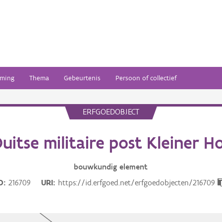
ming
Thema
Gebeurtenis
Persoon of collectief
ERFGOEDOBJECT
uitse militaire post Kleiner H
bouwkundig
element
D
216709
URI
https://id.erfgoed.net/erfgoedobjecten/216709