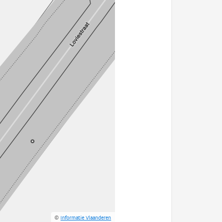
©
Informatie Vlaanderen