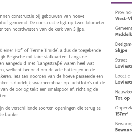
Provinci
nnen constructie bij gebouwen van hoeve
West-V
enhof genoemd. De constructie ligt op twee kilometer
Gemeen
ter ten noordwesten van de kerk van Slijpe.
Middelk
Deelgem
Slijpe
Kleiner Hof' of 'Ferme Timide', aldus de toegekende
jk Belgische militaire stafkaarten. Langs de
Straat
ten aangeduid met 'Langestraβe' waren heel wat
Loviest
, wellicht bedoeld om de vele batterijen in de
Locatie
keren. Iets ten noorden van de hoeve passeerde een
Loviest
nker is duidelijk waarneembaar op luchtfoto’s uit de
 van de oorlog takt een smalspoor af, richting de
Nauwkeu
ten.
Tot op
Oppervl
jn de verschillende soorten openingen die terug te
157m²
de bunker.
Bewarin
Bewaar