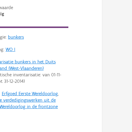
waarde
ig
gie:
bunkers
ng:
WO I
arisatie bunkers in het Duits
land (West-Vlaanderen)
tische inventarisatie: van
01-11-
ot
31-12-2014
)
:
Erfgoed Eerste Wereldoorlog
,
ire verdedigingswerken uit de
 Wereldoorlog in de frontzone