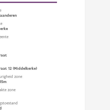
e
laanderen
te
erke
eente
raat
raat 12 (Middelkerke)
righeid zone
 15m
akte zone
gstoestand
d