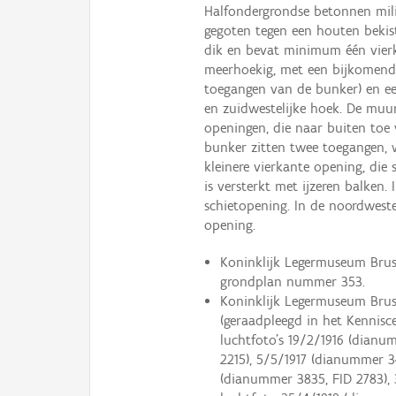
Halfondergrondse betonnen milit
gegoten tegen een houten bekis
dik en bevat minimum één vierka
meerhoekig, met een bijkomende
toegangen van de bunker) en een
en zuidwestelijke hoek. De mu
openingen, die naar buiten toe 
bunker zitten twee toegangen, 
kleinere vierkante opening, di
is versterkt met ijzeren balken.
schietopening. In de noordweste
opening.
Koninklijk Legermuseum Bruss
grondplan nummer 353.
Koninklijk Legermuseum Brusse
(geraadpleegd in het Kennisc
luchtfoto’s 19/2/1916 (dianu
2215), 5/5/1917 (dianummer 34
(dianummer 3835, FID 2783), 