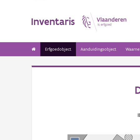
Inventaris
Erfgoedobject
Aanduidingsobject
Waarne
D
I