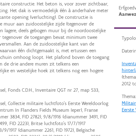
aire constructie. Het beton is, voor zover zichtbaar,
Erfgoed
ting. Het dak is vermoedelijk één à anderhalve meter
Aanwez
nte opening (verluchting). De constructie is
 muur aan zuidoostelijke zijde (tegenover de
 lagere, deels gebogen muur bij de noordoostelijke
ur tegenover de toegangen bevat minimum twee
Typolo
versmallen. Aan de zuidoostelijke kant van de
waarvan één dichtgemaakt is, met ertussen een
Dateri
e schuin omhoog loopt. Het plafond boven de toegang
Invent
 In de drie andere muren zit telkens een
hinter
lijke en westelijke hoek zit telkens nog een hogere
(thema
2012
t
el, Fonds C.D.H., Inventaire QGT nr 27, map 533,
Thema
Milita
l, Collectie militaire luchtfoto’s Eerste Wereldoorlog
Eerste
entrum In Flanders Fields Museum Ieper), Franse
mmer 3834, FID 2782), 9/8/1916 (dianummer 3491, FID
99, FID 2223), Britse luchtfoto’s 17/7/1917
3/9/1917 (dianummer 2261, FID 1972), Belgische