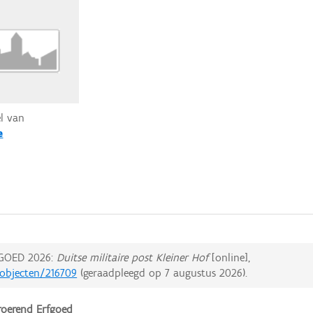
el van
e
GOED 2026:
Duitse militaire post Kleiner Hof
[online],
dobjecten/216709
(geraadpleegd op
7 augustus 2026
).
oerend Erfgoed