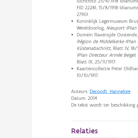
luchtfoto 25/4/1918 (dianum
FID 2228), 15/8/1918 (dianum
2790).
Koninklijk Legermuseum Brusse
Wereldoorlog,
Nieuport (Plan 
Domein Raversijde Oostende, C
Région de Middelkerke (Plan 
Küstenabschnitt
, Blatt IV, 18
(Plan Directeur Armée Belge)
,
Blatt IX, 25/11/1917.
Kaartencollectie Peter Oldh
10/10/1917.
Auteurs:
Decoodt, Hannelore
Datum:
2014
De tekst wordt ter beschikking 
Relaties