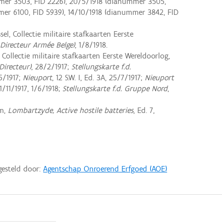
mer 3503, FID 2226), 20/5/1918 (dianummer 3505,
mer 6100, FID 5939), 14/10/1918 (dianummer 3842, FID
l, Collectie militaire stafkaarten Eerste
Directeur Armée Belge)
, 1/8/1918.
ollectie militaire stafkaarten Eerste Wereldoorlog,
Directeur)
, 28/2/1917;
Stellungskarte f.d.
/5/1917;
Nieuport
, 12 S.W. I, Ed. 3A, 25/7/1917;
Nieuport
 1/11/1917, 1/6/1918;
Stellungskarte f.d. Gruppe Nord
,
am,
Lombartzyde, Active hostile batteries
, Ed. 7,
gesteld door:
Agentschap Onroerend Erfgoed (AOE)