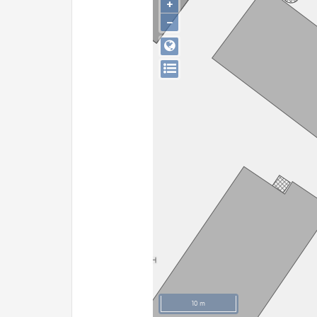
+
−
10 m