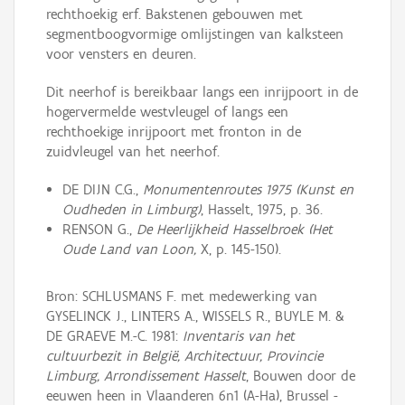
rechthoekig erf. Bakstenen gebouwen met
segmentboogvormige omlijstingen van kalksteen
voor vensters en deuren.
Dit neerhof is bereikbaar langs een inrijpoort in de
hogervermelde westvleugel of langs een
rechthoekige inrijpoort met fronton in de
zuidvleugel van het neerhof.
DE DIJN C.G.,
Monumentenroutes 1975 (Kunst en
Oudheden in Limburg)
, Hasselt, 1975, p. 36.
RENSON G.,
De Heerlijkheid Hasselbroek (Het
Oude Land van Loon,
X, p. 145-150).
Bron: SCHLUSMANS F. met medewerking van
GYSELINCK J., LINTERS A., WISSELS R., BUYLE M. &
DE GRAEVE M.-C. 1981:
Inventaris van het
cultuurbezit in België, Architectuur, Provincie
Limburg, Arrondissement Hasselt
, Bouwen door de
eeuwen heen in Vlaanderen 6n1 (A-Ha), Brussel -