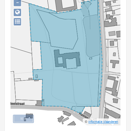
−
Persoon of collectief
Downloads
Hergebruik
Aanmelden
50 m
©
Informatie Vlaanderen