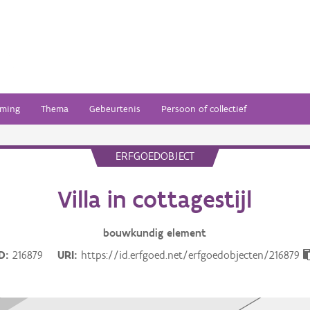
ming
Thema
Gebeurtenis
Persoon of collectief
ERFGOEDOBJECT
Villa in cottagestijl
bouwkundig
element
ID
216879
URI
https://id.erfgoed.net/erfgoedobjecten/216879