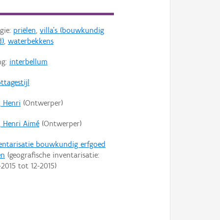
gie:
priëlen
,
villa's (bouwkundig
d)
,
waterbekkens
ng:
interbellum
ttagestijl
, Henri
(Ontwerper)
, Henri Aimé
(Ontwerper)
entarisatie bouwkundig erfgoed
en
(geografische inventarisatie:
-2015
tot
12-2015
)