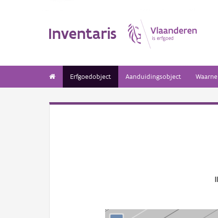
Inventaris
Erfgoedobject
Aanduidingsobject
Waarne