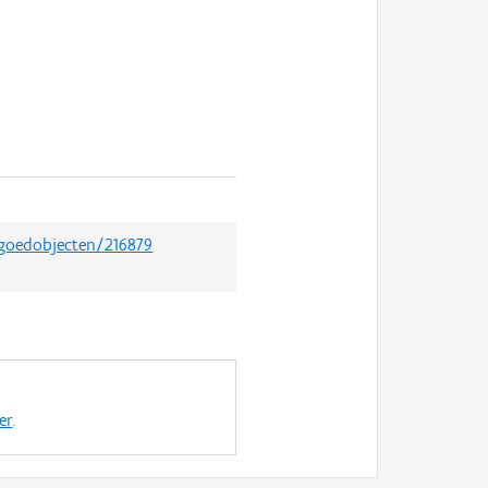
fgoedobjecten/216879
er
.