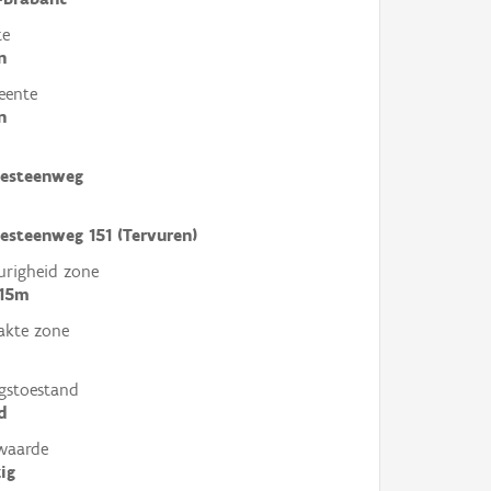
te
n
eente
n
sesteenweg
sesteenweg 151 (Tervuren)
righeid zone
 15m
akte zone
gstoestand
d
waarde
ig