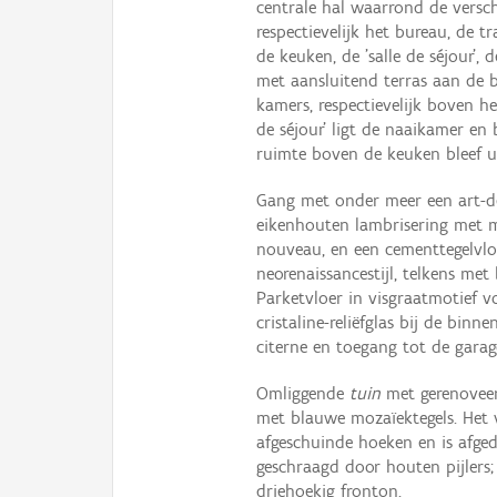
centrale hal waarrond de versch
respectievelijk het bureau, de t
de keuken, de 'salle de séjour',
met aansluitend terras aan de b
kamers, respectievelijk boven h
de séjour' ligt de naaikamer e
ruimte boven de keuken bleef u
Gang met onder meer een art-de
eikenhouten lambrisering met m
nouveau, en een cementtegelvloer
neorenaissancestijl, telkens me
Parketvloer in visgraatmotief v
cristaline-reliëfglas bij de bin
citerne en toegang tot de garag
Omliggende
tuin
met gerenoveer
met blauwe mozaïektegels. Het v
afgeschuinde hoeken en is afge
geschraagd door houten pijler
driehoekig fronton.