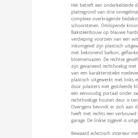
Het betreft een onderkelderde 
plattegrond van drie onregelma
complexe overkragende bedakin
schoorstenen. Omlopende kroonli
Baksteenbouw op blauwe hardste
verdieping voorzien van een wit
inkomgevel zijn plastisch uitgewe
met bekronend balkon, geflankee
bloemenvazen. De rechtse gevel
zijn gevarieerd rechthoekig met
van een karakteristieke roedeverd
plastisch uitgewerkt met links
door pilasters met gestileerde 
een eenvoudig portaal onder zad
rechthoekige houten deur is ten 
Overigens bevindt er zich aan d
heeft met rechts een verbouwd t
garage. De linkse zijgevel is uit
Bewaard eclectisch
interieur
me