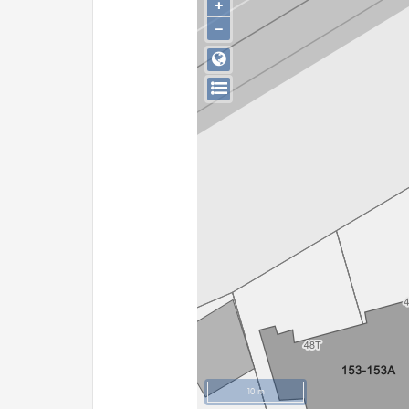
+
−
10 m