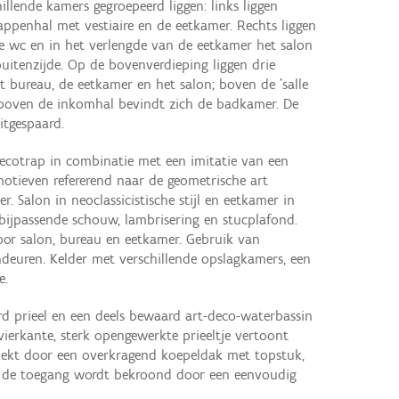
illende kamers gegroepeerd liggen: links liggen
rappenhal met vestiaire en de eetkamer. Rechts liggen
 de wc en in het verlengde van de eetkamer het salon
uitenzijde. Op de bovenverdieping liggen drie
et bureau, de eetkamer en het salon; boven de 'salle
n boven de inkomhal bevindt zich de badkamer. De
itgespaard.
cotrap in combinatie met een imitatie van een
otieven refererend naar de geometrische art
. Salon in neoclassicistische stijl en eetkamer in
t bijpassende schouw, lambrisering en stucplafond.
oor salon, bureau en eetkamer. Gebruik van
nendeuren. Kelder met verschillende opslagkamers, een
e.
d prieel en een deels bewaard art-deco-waterbassin
ierkante, sterk opengewerkte prieeltje vertoont
dekt door een overkragend koepeldak met topstuk,
s; de toegang wordt bekroond door een eenvoudig