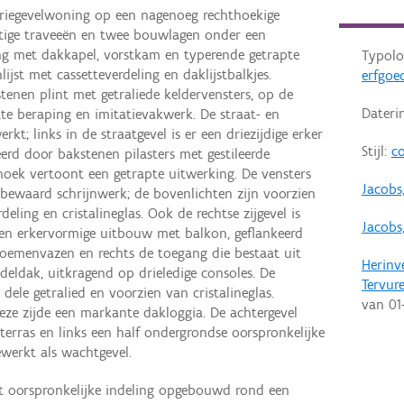
driegevelwoning op een nagenoeg rechthoekige
tige traveeën en twee bouwlagen onder een
g met dakkapel, vorstkam en typerende getrapte
Typolo
jst met cassetteverdeling en daklijstbalkjes.
erfgoe
nen plint met getraliede keldervensters, op de
Dateri
te beraping en imitatievakwerk. De straat- en
rkt; links in de straatgevel is er een driezijdige erker
Stijl:
co
rd door bakstenen pilasters met gestileerde
hoek vertoont een getrapte uitwerking. De vensters
Jacobs
 bewaard schrijnwerk; de bovenlichten zijn voorzien
eling en cristalineglas. Ook de rechtse zijgevel is
Jacobs
 een erkervormige uitbouw met balkon, geflankeerd
bloemenvazen en rechts de toegang die bestaat uit
Herinv
eldak, uitkragend op drieledige consoles. De
Tervur
dele getralied en voorzien van cristalineglas.
van
01
eze zijde een markante dakloggia. De achtergevel
erras en links een half ondergrondse oorspronkelijke
gewerkt als wachtgevel.
t oorspronkelijke indeling opgebouwd rond een