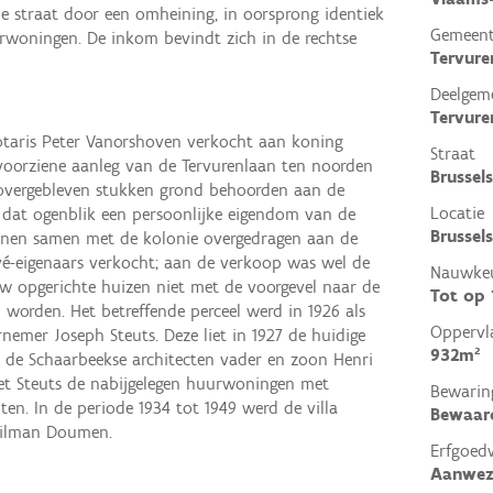
 de straat door een omheining, in oorsprong identiek
Gemeen
woningen. De inkom bevindt zich in de rechtse
Tervure
Deelgem
Tervure
notaris Peter Vanorshoven verkocht aan koning
Straat
 voorziene aanleg van de Tervurenlaan ten noorden
Brussel
 overgebleven stukken grond behoorden aan de
Locatie
p dat ogenblik een persoonlijke eigendom van de
Brussel
einen samen met de kolonie overgedragen aan de
ivé-eigenaars verkocht; aan de verkoop was wel de
Nauwkeu
 opgerichte huizen niet met de voorgevel naar de
Tot op
orden. Het betreffende perceel werd in 1926 als
Oppervl
mer Joseph Steuts. Deze liet in 1927 de huidige
932m²
de Schaarbeekse architecten vader en zoon Henri
et Steuts de nabijgelegen huurwoningen met
Bewarin
ten. In de periode 1934 tot 1949 werd de villa
Bewaar
Tilman Doumen.
Erfgoed
Aanwez