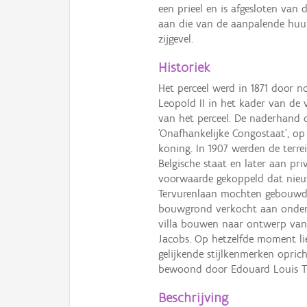
een prieel en is afgesloten van
aan die van de aanpalende huur
zijgevel.
Historiek
Het perceel werd in 1871 door 
Leopold II in het kader van de
van het perceel. De naderhand
'Onafhankelijke Congostaat', o
koning. In 1907 werden de terr
Belgische staat en later aan pr
voorwaarde gekoppeld dat nieuw
Tervurenlaan mochten gebouwd w
bouwgrond verkocht aan onderne
villa bouwen naar ontwerp van 
Jacobs. Op hetzelfde moment li
gelijkende stijlkenmerken oprich
bewoond door Edouard Louis 
Beschrijving