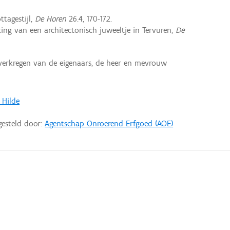
tagestijl,
De Horen
26.4, 170-172.
ng van een architectonisch juweeltje in Tervuren,
De
erkregen van de eigenaars, de heer en mevrouw
 Hilde
gesteld door:
Agentschap Onroerend Erfgoed (AOE)