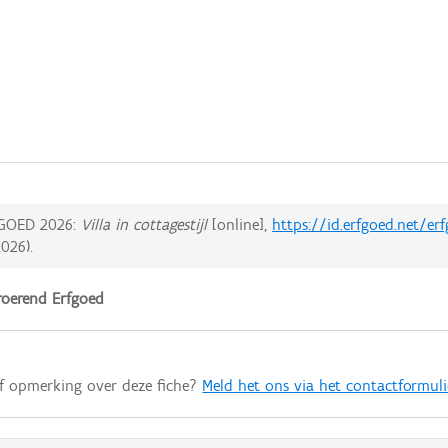
GOED 2026:
Villa in cottagestijl
[online],
https://id.erfgoed.net/er
2026
).
oerend Erfgoed
of opmerking over deze fiche?
Meld het ons via het contactformuli