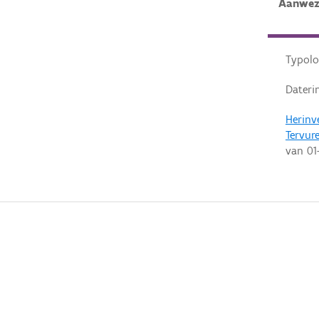
Aanwez
Typolo
Dateri
Herinv
Tervur
van
01