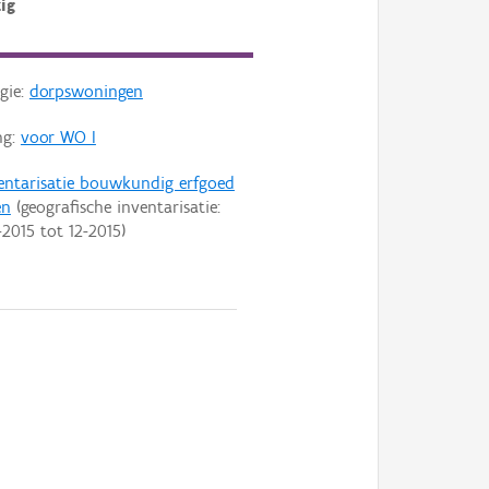
ig
gie:
dorpswoningen
ng:
voor WO I
entarisatie bouwkundig erfgoed
en
(geografische inventarisatie:
-2015
tot
12-2015
)