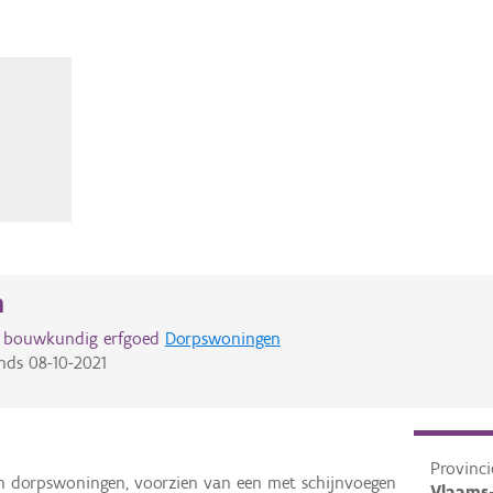
n
d bouwkundig erfgoed
Dorpswoningen
nds
08-10-2021
Provinci
 dorpswoningen, voorzien van een met schijnvoegen
Vlaams