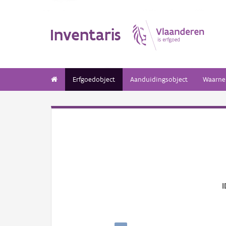
Inventaris
Erfgoedobject
Aanduidingsobject
Waarne
I