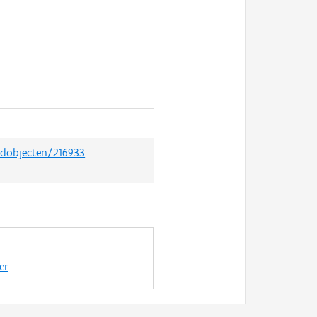
oedobjecten/216933
er
.