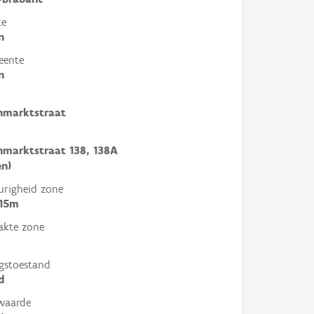
te
n
eente
n
nmarktstraat
marktstraat 138, 138A
en)
righeid zone
 15m
akte zone
gstoestand
d
waarde