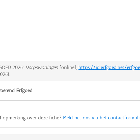
GOED 2026:
Dorpswoningen
[online],
https://id.erfgoed.net/erfg
2026
).
oerend Erfgoed
of opmerking over deze fiche?
Meld het ons via het contactformuli