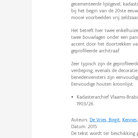
gecementeerde lijstgevel, kadast
bij het begin van de 20ste eeu
mooie voorbeelden vrij zeldzaa
Het betreft hier twee enkelhuiz
twee bouwlagen onder een panne
accent door het doortrekken va
geprofileerde architraaf.
Zeer typisch zijn de geprofileer
verdieping, evenals de decorat
benedenvensters zijn eenvoudige
Eenvoudige houten kroonlijst.
Kadasterarchief Vlaams-Braban
1903/26.
Auteurs:
De Vries, Birgit
;
Kennes,
Datum:
2015
De tekst wordt ter beschikking 