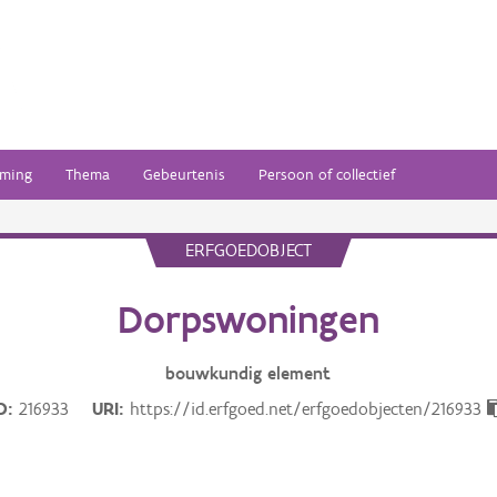
ming
Thema
Gebeurtenis
Persoon of collectief
ERFGOEDOBJECT
Dorpswoningen
bouwkundig
element
D
216933
URI
https://id.erfgoed.net/erfgoedobjecten/216933