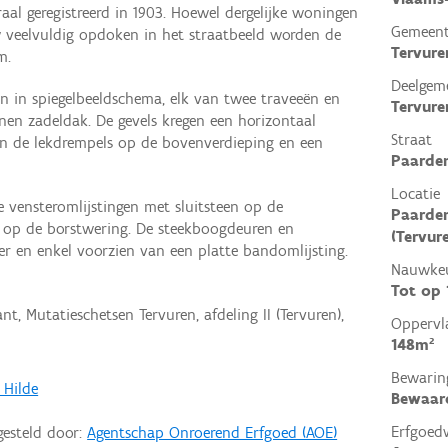
raal geregistreerd in 1903. Hoewel dergelijke woningen
Gemeen
w veelvuldig opdoken in het straatbeeld worden de
Tervure
m.
Deelgem
en in spiegelbeeldschema, elk van twee traveeën en
Tervure
n zadeldak. De gevels kregen een horizontaal
Straat
n de lekdrempels op de bovenverdieping en een
Paarde
Locatie
de vensteromlijstingen met sluitsteen op de
Paarden
ie op de borstwering. De steekboogdeuren en
(Tervur
r en enkel voorzien van een platte bandomlijsting.
Nauwkeu
Tot op
t, Mutatieschetsen Tervuren, afdeling II (Tervuren),
Oppervl
148m²
Bewarin
 Hilde
Bewaar
Erfgoed
gesteld door:
Agentschap Onroerend Erfgoed (AOE)