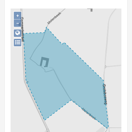
Persoon of collectief
+
Downloads
−
Hergebruik
Aanmelden