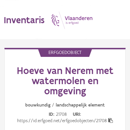
Inventaris
MENU
ERFGOEDOBJECT
Hoeve van Nerem met
Erfgoedobject
watermolen en
Aanduidingsobject
omgeving
Waarneming
bouwkundig
/
landschappelijk
element
Thema
ID
21708
URI
https://id.erfgoed.net/erfgoedobjecten/21708
Gebeurtenis