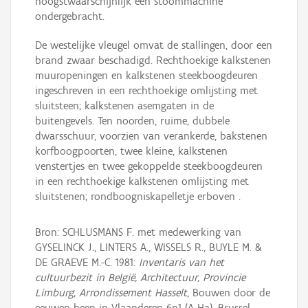
hoogstwaarschijnlijk een stoommachine
ondergebracht.
De westelijke vleugel omvat de stallingen, door een
brand zwaar beschadigd. Rechthoekige kalkstenen
muuropeningen en kalkstenen steekboogdeuren
ingeschreven in een rechthoekige omlijsting met
sluitsteen; kalkstenen asemgaten in de
buitengevels. Ten noorden, ruime, dubbele
dwarsschuur, voorzien van verankerde, bakstenen
korfboogpoorten, twee kleine, kalkstenen
venstertjes en twee gekoppelde steekboogdeuren
in een rechthoekige kalkstenen omlijsting met
sluitstenen; rondboogniskapelletje erboven .
Bron: SCHLUSMANS F. met medewerking van
GYSELINCK J., LINTERS A., WISSELS R., BUYLE M. &
DE GRAEVE M.-C. 1981:
Inventaris van het
cultuurbezit in België, Architectuur, Provincie
Limburg, Arrondissement Hasselt
, Bouwen door de
eeuwen heen in Vlaanderen 6n1 (A-Ha), Brussel -