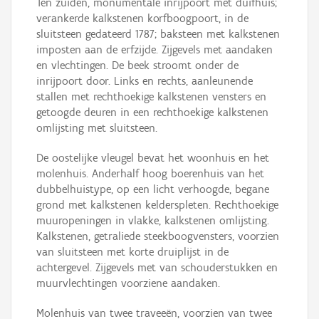
Ten zuiden, monumentale inrijpoort met duifhuis;
verankerde kalkstenen korfboogpoort, in de
sluitsteen gedateerd 1787; baksteen met kalkstenen
imposten aan de erfzijde. Zijgevels met aandaken
en vlechtingen. De beek stroomt onder de
inrijpoort door. Links en rechts, aanleunende
stallen met rechthoekige kalkstenen vensters en
getoogde deuren in een rechthoekige kalkstenen
omlijsting met sluitsteen.
De oostelijke vleugel bevat het woonhuis en het
molenhuis. Anderhalf hoog boerenhuis van het
dubbelhuistype, op een licht verhoogde, begane
grond met kalkstenen kelderspleten. Rechthoekige
muuropeningen in vlakke, kalkstenen omlijsting.
Kalkstenen, getraliede steekboogvensters, voorzien
van sluitsteen met korte druiplijst in de
achtergevel. Zijgevels met van schouderstukken en
muurvlechtingen voorziene aandaken.
Molenhuis van twee traveeën, voorzien van twee