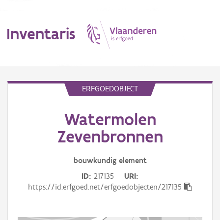
Inventaris
MENU
ERFGOEDOBJECT
Watermolen
Erfgoedobject
Zevenbronnen
Aanduidingsobject
bouwkundig
element
Waarneming
ID
217135
URI
Thema
https://id.erfgoed.net/erfgoedobjecten/217135
Gebeurtenis