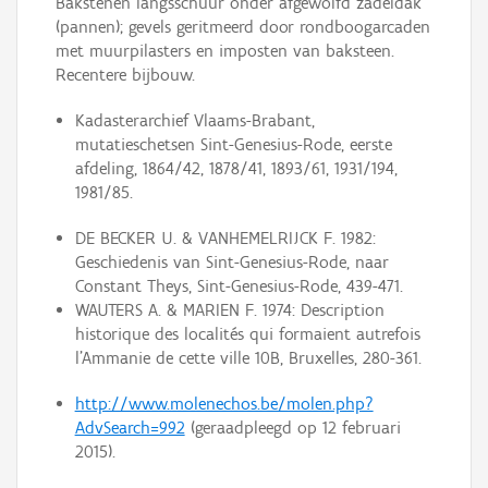
Bakstenen langsschuur onder afgewolfd zadeldak
(pannen); gevels geritmeerd door rondboogarcaden
met muurpilasters en imposten van baksteen.
Recentere bijbouw.
Kadasterarchief Vlaams-Brabant,
mutatieschetsen Sint-Genesius-Rode, eerste
afdeling, 1864/42, 1878/41, 1893/61, 1931/194,
1981/85.
DE BECKER U. & VANHEMELRIJCK F. 1982:
Geschiedenis van Sint-Genesius-Rode, naar
Constant Theys, Sint-Genesius-Rode, 439-471.
WAUTERS A. & MARIEN F. 1974: Description
historique des localités qui formaient autrefois
l'Ammanie de cette ville 10B, Bruxelles, 280-361.
http://www.molenechos.be/molen.php?
AdvSearch=992
(geraadpleegd op 12 februari
2015).