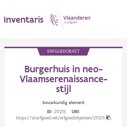
Inventaris
MENU
ERFGOEDOBJECT
Burgerhuis in neo-
Erfgoedobject
Vlaamserenaissance-
Aanduidingsobject
stijl
Waarneming
bouwkundig
element
Thema
ID
217215
URI
https://id.erfgoed.net/erfgoedobjecten/217215
Gebeurtenis