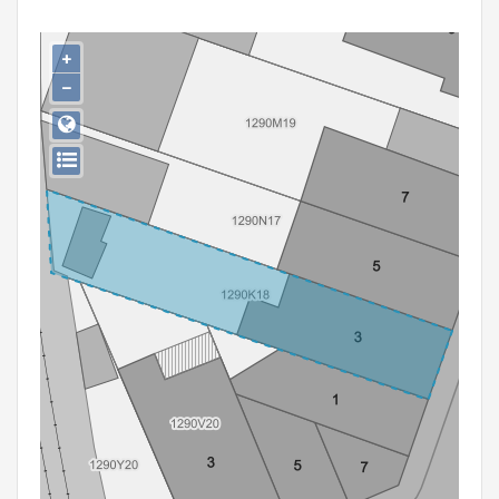
Persoon of collectief
+
Downloads
−
Hergebruik
Aanmelden