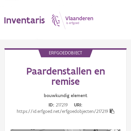
Inventaris
MENU
ERFGOEDOBJECT
Paardenstallen en
Erfgoedobject
remise
Aanduidingsobject
bouwkundig
element
Waarneming
ID
217219
URI
Thema
https://id.erfgoed.net/erfgoedobjecten/217219
Gebeurtenis