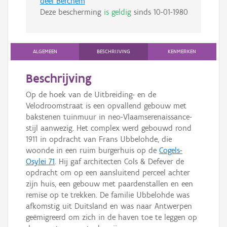
deel Berchem
Deze bescherming
is geldig
sinds
10-01-1980
ALGEMEEN
BESCHRIJVING
KENMERKEN
Beschrijving
Op de hoek van de Uitbreiding- en de
Velodroomstraat is een opvallend gebouw met
bakstenen tuinmuur in neo-Vlaamserenaissance-
stijl aanwezig. Het complex werd gebouwd rond
1911 in opdracht van Frans Ubbelohde, die
woonde in een ruim burgerhuis op de
Cogels-
Osylei 71
. Hij gaf architecten Cols & Defever de
opdracht om op een aansluitend perceel achter
zijn huis, een gebouw met paardenstallen en een
remise op te trekken. De familie Ubbelohde was
afkomstig uit Duitsland en was naar Antwerpen
geëmigreerd om zich in de haven toe te leggen op