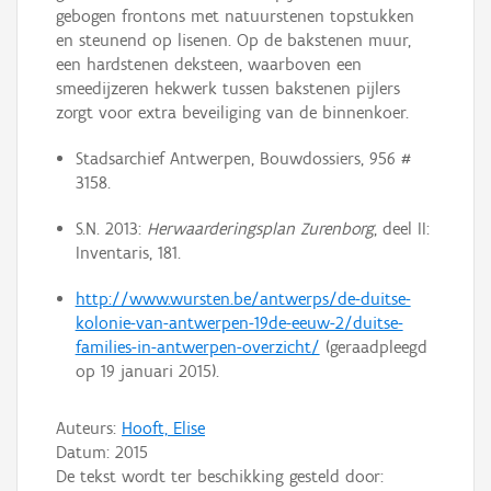
gebogen frontons met natuurstenen topstukken
en steunend op lisenen. Op de bakstenen muur,
een hardstenen deksteen, waarboven een
smeedijzeren hekwerk tussen bakstenen pijlers
zorgt voor extra beveiliging van de binnenkoer.
Stadsarchief Antwerpen, Bouwdossiers, 956 #
3158.
S.N. 2013:
Herwaarderingsplan Zurenborg
, deel II:
Inventaris, 181.
http://www.wursten.be/antwerps/de-duitse-
kolonie-van-antwerpen-19de-eeuw-2/duitse-
families-in-antwerpen-overzicht/
(geraadpleegd
op 19 januari 2015).
Auteurs:
Hooft, Elise
Datum:
2015
De tekst wordt ter beschikking gesteld door: