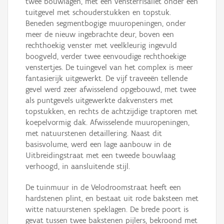
twee bouwlagen, met een vensterrisaliet onder een
tuitgevel met schouderstukken en topstuk.
Beneden segmentbogige muuropeningen, onder
meer de nieuw ingebrachte deur, boven een
rechthoekig venster met veelkleurig ingevuld
boogveld, verder twee eenvoudige rechthoekige
venstertjes. De tuingevel van het complex is meer
fantasierijk uitgewerkt. De vijf traveeën tellende
gevel werd zeer afwisselend opgebouwd, met twee
als puntgevels uitgewerkte dakvensters met
topstukken, en rechts de achtzijdige traptoren met
koepelvormig dak. Afwisselende muuropeningen,
met natuurstenen detaillering. Naast dit
basisvolume, werd een lage aanbouw in de
Uitbreidingstraat met een tweede bouwlaag
verhoogd, in aansluitende stijl.
De tuinmuur in de Velodroomstraat heeft een
hardstenen plint, en bestaat uit rode baksteen met
witte natuurstenen speklagen. De brede poort is
gevat tussen twee bakstenen pijlers, bekroond met